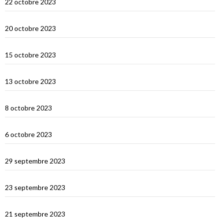
22 octobre 2023
Sumbawa Besar et la course de buffles
20 octobre 2023
Selah Bay et les requins baleines
15 octobre 2023
Satonda : la caldera du Nord Sumbawa
13 octobre 2023
Wera Bay et la construction des Pinisi
8 octobre 2023
Le Nord de Komodo : Gililawadarat
6 octobre 2023
Padar
29 septembre 2023
Le dragon de Komodo…
23 septembre 2023
En route vers Flores
21 septembre 2023