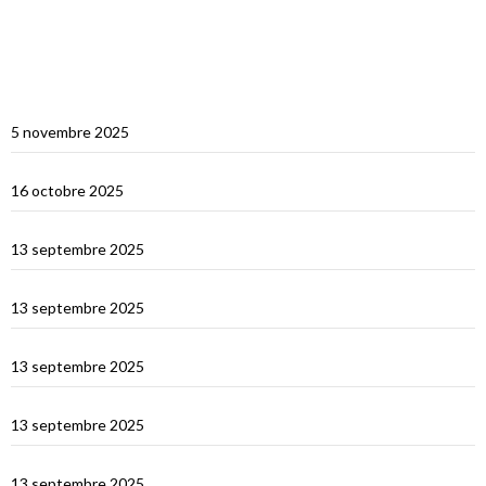
ARTICLES RÉCENTS
Multicoques Magazine vient visiter Cat’Leya
5 novembre 2025
Visite de Cat’Leya
16 octobre 2025
Retour en France
13 septembre 2025
La Corse
13 septembre 2025
La Sardaigne
13 septembre 2025
Les îles Égades
13 septembre 2025
Cefallu et Palerme
13 septembre 2025