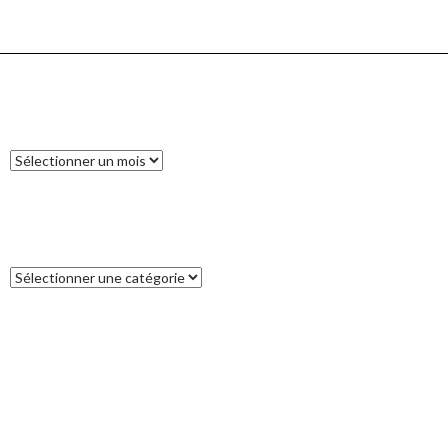
ARCHIVES
Archives
CATÉGORIES
Catégories
COMMENTAIRES RÉCENTS
Francoise
dans
L’île des Pins
catleya
dans
Tour de la Nouvelle-Zélande (17) : Akaroa, un petit bout