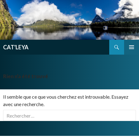
Recherche
CAT'LEYA
ALLER
MENU
AU
PRINCI
CONTENU
PRINCIPAL
Rien n’a été trouvé
Il semble que ce que vous cherchez est introuvable. Essayez
avec une recherche.
Rechercher :