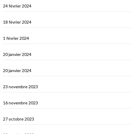
Les Maldives : Muli
24 février 2024
Les Maldives : première impression
18 février 2024
Ceylan : histoire et nature
1 février 2024
Derniers jours en Thailande
20 janvier 2024
Bonne année 2024 !
20 janvier 2024
Selamat tinggal Indonésie, bonjour Phuket
23 novembre 2023
Les orans-outangs de Kalimantan
16 novembre 2023
Le Nord de Bali
27 octobre 2023
Lombok