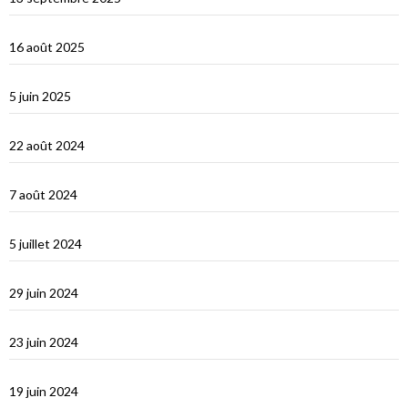
Les Îles Éoliennes
16 août 2025
Corfou entre Grèce et Italie
5 juin 2025
d’Hydra, Golfe Saronique, au canal de Corynthe
22 août 2024
Un petit tour dans les Cyclades et s’en vont…
7 août 2024
Les Cyclades : Naxos
5 juillet 2024
Amorgos : l’île du grand bleu
29 juin 2024
Le Dodécanèse Grec : Patmos
23 juin 2024
Éphèse
19 juin 2024