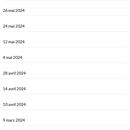
Vidéos Turquie
26 mai 2024
Turquie : de Fethiye à Bodrum
24 mai 2024
Turquie : Kàs et la côte lycienne
12 mai 2024
Kastellhorizo, un vrai décor de cinéma !
4 mai 2024
La Méditerranée orientale : Chypre
28 avril 2024
Suakin la vidéo
14 avril 2024
Une fin de tour du Monde difficile…
10 avril 2024
Les Maldives : dernière étape avant le grand saut vers Djibouti
9 mars 2024