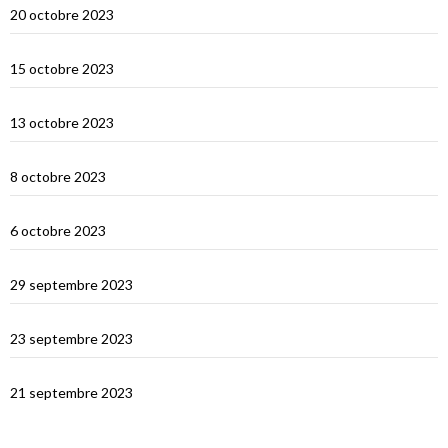
20 octobre 2023
Selah Bay et les requins baleines
15 octobre 2023
Satonda : la caldera du Nord Sumbawa
13 octobre 2023
Wera Bay et la construction des Pinisi
8 octobre 2023
Le Nord de Komodo : Gililawadarat
6 octobre 2023
Padar
29 septembre 2023
Le dragon de Komodo…
23 septembre 2023
En route vers Flores
21 septembre 2023