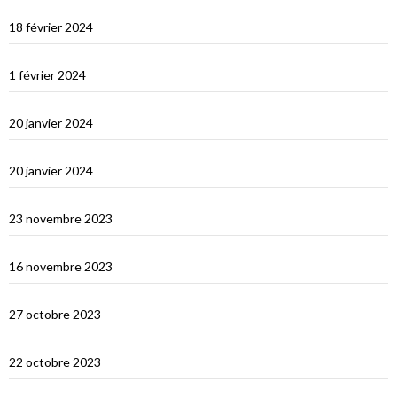
Les Maldives : première impression
18 février 2024
Ceylan : histoire et nature
1 février 2024
Derniers jours en Thailande
20 janvier 2024
Bonne année 2024 !
20 janvier 2024
Selamat tinggal Indonésie, bonjour Phuket
23 novembre 2023
Les orans-outangs de Kalimantan
16 novembre 2023
Le Nord de Bali
27 octobre 2023
Lombok
22 octobre 2023
Sumbawa Besar et la course de buffles