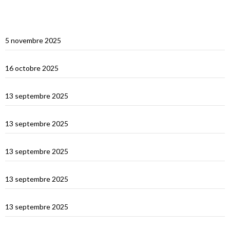
ARTICLES RÉCENTS
Multicoques Magazine vient visiter Cat’Leya
5 novembre 2025
Visite de Cat’Leya
16 octobre 2025
Retour en France
13 septembre 2025
La Corse
13 septembre 2025
La Sardaigne
13 septembre 2025
Les îles Égades
13 septembre 2025
Cefallu et Palerme
13 septembre 2025
Les Îles Éoliennes