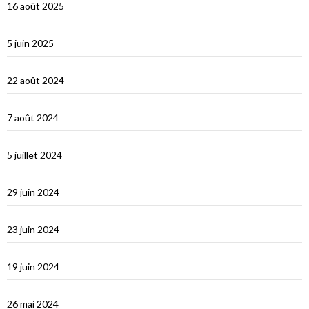
16 août 2025
Corfou entre Grèce et Italie
5 juin 2025
d’Hydra, Golfe Saronique, au canal de Corynthe
22 août 2024
Un petit tour dans les Cyclades et s’en vont…
7 août 2024
Les Cyclades : Naxos
5 juillet 2024
Amorgos : l’île du grand bleu
29 juin 2024
Le Dodécanèse Grec : Patmos
23 juin 2024
Éphèse
19 juin 2024
Vidéos Turquie
26 mai 2024