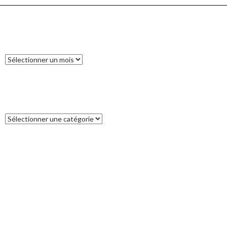
ARCHIVES
Archives
CATÉGORIES
Catégories
COMMENTAIRES RÉCENTS
Francoise
dans
L’île des Pins
catleya
dans
Tour de la Nouvelle-Zélande (17) : Akaroa, un petit bout
de France aux antipodes
Patrice
dans
Tour de la Nouvelle-Zélande (17) : Akaroa, un petit bout