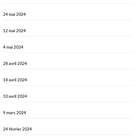
Turquie : de Fethiye à Bodrum
24 mai 2024
Turquie : Kàs et la côte lycienne
12 mai 2024
Kastellhorizo, un vrai décor de cinéma !
4 mai 2024
La Méditerranée orientale : Chypre
28 avril 2024
Suakin la vidéo
14 avril 2024
Une fin de tour du Monde difficile…
10 avril 2024
Les Maldives : dernière étape avant le grand saut vers Djibouti
9 mars 2024
Les Maldives : Muli
24 février 2024