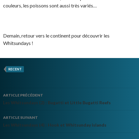
couleurs, les poissons sont aussi très variés…
Demain, retour vers le continent pour découvrir les
Whitsundays !
RECENT
Navigation
ARTICLE PRÉCÉDENT
de
Les Whitsundays (2) : Bugatti et Little Bugatti Reefs
l’article
ARTICLE SUIVANT
Les Whitsundays (4) : Hook et Whitsunday islands