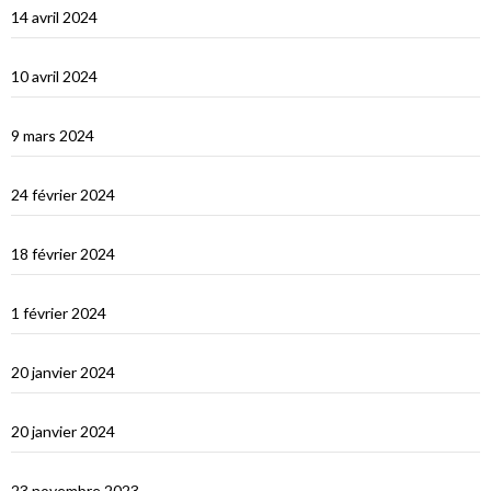
14 avril 2024
Une fin de tour du Monde difficile…
10 avril 2024
Les Maldives : dernière étape avant le grand saut vers Djibouti
9 mars 2024
Les Maldives : Muli
24 février 2024
Les Maldives : première impression
18 février 2024
Ceylan : histoire et nature
1 février 2024
Derniers jours en Thailande
20 janvier 2024
Bonne année 2024 !
20 janvier 2024
Selamat tinggal Indonésie, bonjour Phuket
23 novembre 2023