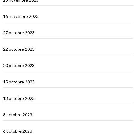
Les orans-outangs de Kalimantan
16 novembre 2023
Le Nord de Bali
27 octobre 2023
Lombok
22 octobre 2023
Sumbawa Besar et la course de buffles
20 octobre 2023
Selah Bay et les requins baleines
15 octobre 2023
Satonda : la caldera du Nord Sumbawa
13 octobre 2023
Wera Bay et la construction des Pinisi
8 octobre 2023
Le Nord de Komodo : Gililawadarat
6 octobre 2023