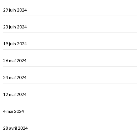
Amorgos : l’île du grand bleu
29 juin 2024
Le Dodécanèse Grec : Patmos
23 juin 2024
Éphèse
19 juin 2024
Vidéos Turquie
26 mai 2024
Turquie : de Fethiye à Bodrum
24 mai 2024
Turquie : Kàs et la côte lycienne
12 mai 2024
Kastellhorizo, un vrai décor de cinéma !
4 mai 2024
La Méditerranée orientale : Chypre
28 avril 2024
Suakin la vidéo