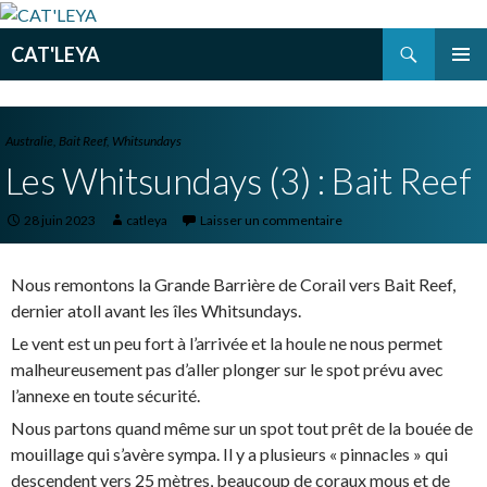
Recherche
CAT'LEYA
ALLER
MENU
AU
PRINCI
CONTENU
PRINCIPAL
Australie
,
Bait Reef
,
Whitsundays
Les Whitsundays (3) : Bait Reef
28 juin 2023
catleya
Laisser un commentaire
Nous remontons la Grande Barrière de Corail vers Bait Reef,
dernier atoll avant les îles Whitsundays.
Le vent est un peu fort à l’arrivée et la houle ne nous permet
malheureusement pas d’aller plonger sur le spot prévu avec
l’annexe en toute sécurité.
Nous partons quand même sur un spot tout prêt de la bouée de
mouillage qui s’avère sympa. Il y a plusieurs « pinnacles » qui
descendent vers 25 mètres, beaucoup de coraux mous et de