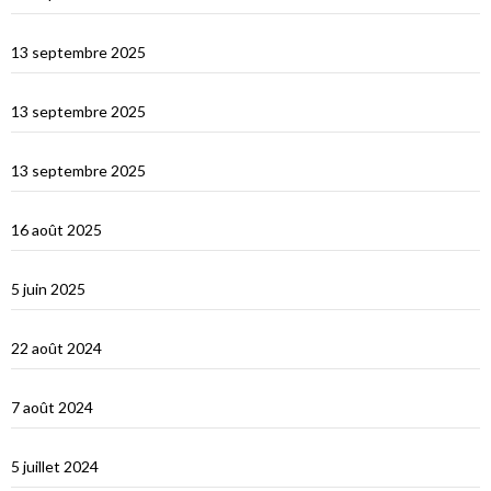
La Sardaigne
13 septembre 2025
Les îles Égades
13 septembre 2025
Cefallu et Palerme
13 septembre 2025
Les Îles Éoliennes
16 août 2025
Corfou entre Grèce et Italie
5 juin 2025
d’Hydra, Golfe Saronique, au canal de Corynthe
22 août 2024
Un petit tour dans les Cyclades et s’en vont…
7 août 2024
Les Cyclades : Naxos
5 juillet 2024