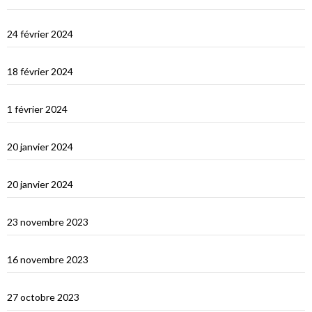
Les Maldives : Muli
24 février 2024
Les Maldives : première impression
18 février 2024
Ceylan : histoire et nature
1 février 2024
Derniers jours en Thailande
20 janvier 2024
Bonne année 2024 !
20 janvier 2024
Selamat tinggal Indonésie, bonjour Phuket
23 novembre 2023
Les orans-outangs de Kalimantan
16 novembre 2023
Le Nord de Bali
27 octobre 2023