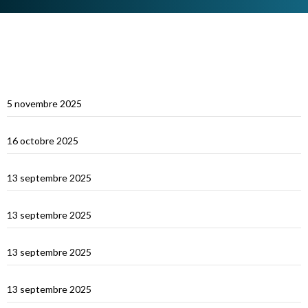
ARTICLES RÉCENTS
Multicoques Magazine vient visiter Cat’Leya
5 novembre 2025
Visite de Cat’Leya
16 octobre 2025
Retour en France
13 septembre 2025
La Corse
13 septembre 2025
La Sardaigne
13 septembre 2025
Les îles Égades
13 septembre 2025