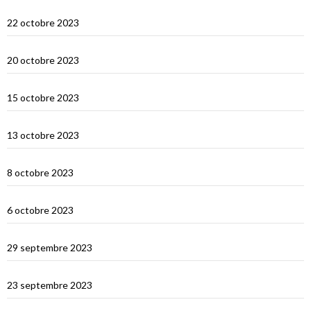
Lombok
22 octobre 2023
Sumbawa Besar et la course de buffles
20 octobre 2023
Selah Bay et les requins baleines
15 octobre 2023
Satonda : la caldera du Nord Sumbawa
13 octobre 2023
Wera Bay et la construction des Pinisi
8 octobre 2023
Le Nord de Komodo : Gililawadarat
6 octobre 2023
Padar
29 septembre 2023
Le dragon de Komodo…
23 septembre 2023
En route vers Flores