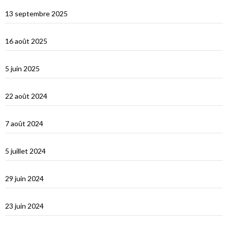
Cefallu et Palerme
13 septembre 2025
Les Îles Éoliennes
16 août 2025
Corfou entre Grèce et Italie
5 juin 2025
d’Hydra, Golfe Saronique, au canal de Corynthe
22 août 2024
Un petit tour dans les Cyclades et s’en vont…
7 août 2024
Les Cyclades : Naxos
5 juillet 2024
Amorgos : l’île du grand bleu
29 juin 2024
Le Dodécanèse Grec : Patmos
23 juin 2024
Éphèse