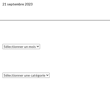
21 septembre 2023
ARCHIVES
Archives
CATÉGORIES
Catégories
COMMENTAIRES RÉCENTS
Francoise
dans
L’île des Pins