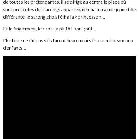
de toutes les prétendantes, il se dirige au centre le place où
sont présentés des sarongs appartenant chacun à une jeune fille
différente, le sarong choisi élira la « princesse »…
Et le finalement, le « roi » a plutôt bon goût…
L’histoire ne dit pas s’ils furent heureux ni s’ils eurent beaucoup
d’enfants…