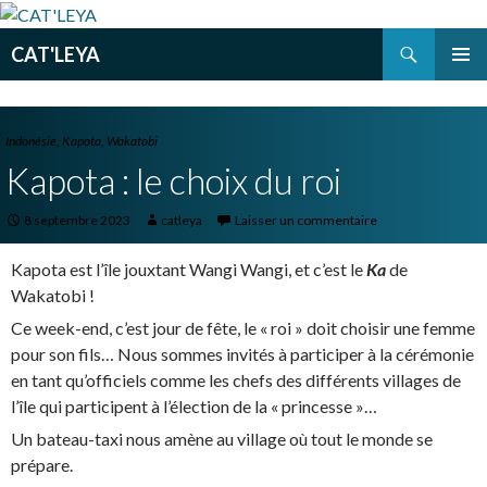
Recherche
CAT'LEYA
ALLER
MENU
AU
PRINCI
CONTENU
PRINCIPAL
Indonésie
,
Kapota
,
Wakatobi
Kapota : le choix du roi
8 septembre 2023
catleya
Laisser un commentaire
Kapota est l’île jouxtant Wangi Wangi, et c’est le
Ka
de
Wakatobi !
Ce week-end, c’est jour de fête, le « roi » doit choisir une femme
pour son fils… Nous sommes invités à participer à la cérémonie
en tant qu’officiels comme les chefs des différents villages de
l’île qui participent à l’élection de la « princesse »…
Un bateau-taxi nous amène au village où tout le monde se
prépare.