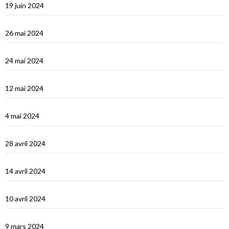
19 juin 2024
Vidéos Turquie
26 mai 2024
Turquie : de Fethiye à Bodrum
24 mai 2024
Turquie : Kàs et la côte lycienne
12 mai 2024
Kastellhorizo, un vrai décor de cinéma !
4 mai 2024
La Méditerranée orientale : Chypre
28 avril 2024
Suakin la vidéo
14 avril 2024
Une fin de tour du Monde difficile…
10 avril 2024
Les Maldives : dernière étape avant le grand saut vers Djibouti
9 mars 2024