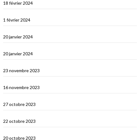
18 février 2024
Ceylan : histoire et nature
1 février 2024
Derniers jours en Thailande
20 janvier 2024
Bonne année 2024 !
20 janvier 2024
Selamat tinggal Indonésie, bonjour Phuket
23 novembre 2023
Les orans-outangs de Kalimantan
16 novembre 2023
Le Nord de Bali
27 octobre 2023
Lombok
22 octobre 2023
Sumbawa Besar et la course de buffles
20 octobre 2023