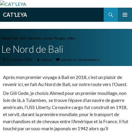
Recherche
CAT'LEYA
ALLER
MENU
AU
PRINCI
CONTENU
PRINCIPAL
Ahmed
,
Bali
,
Bali
,
Indonésie
,
Lovina
,
Plongée
,
video
Le Nord de Bali
27 octobre 2023
catleya
Laisser un commentaire
Après mon premier voyage à Bali en 2018, c’est un plaisir de
revenir ici, en fait Au Nord de Bali, sur notre route vers l’Ouest.
De Gili Gede, je choisis Ahmed pour un premier mouillage, non
loin de là, à Tulamben, se trouve l’épave d’un navire de guerre
américain, l’USS Liberty. Ce navire cargo fut construit en 1918,
et servit, durant la première mondiale, pour le transport de
marchandises et de chevaux entre l’Amérique et la France. Il fut
touché par un sous-marin japonais en 1942 alors qu’il