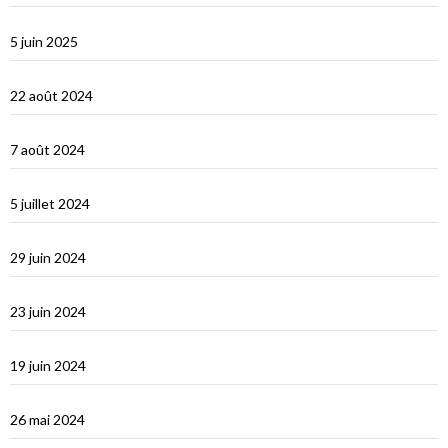
Corfou entre Grèce et Italie
5 juin 2025
d’Hydra, Golfe Saronique, au canal de Corynthe
22 août 2024
Un petit tour dans les Cyclades et s’en vont…
7 août 2024
Les Cyclades : Naxos
5 juillet 2024
Amorgos : l’île du grand bleu
29 juin 2024
Le Dodécanèse Grec : Patmos
23 juin 2024
Éphèse
19 juin 2024
Vidéos Turquie
26 mai 2024