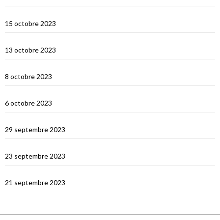
Selah Bay et les requins baleines
15 octobre 2023
Satonda : la caldera du Nord Sumbawa
13 octobre 2023
Wera Bay et la construction des Pinisi
8 octobre 2023
Le Nord de Komodo : Gililawadarat
6 octobre 2023
Padar
29 septembre 2023
Le dragon de Komodo…
23 septembre 2023
En route vers Flores
21 septembre 2023