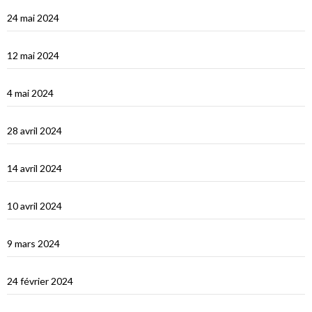
Turquie : de Fethiye à Bodrum
24 mai 2024
Turquie : Kàs et la côte lycienne
12 mai 2024
Kastellhorizo, un vrai décor de cinéma !
4 mai 2024
La Méditerranée orientale : Chypre
28 avril 2024
Suakin la vidéo
14 avril 2024
Une fin de tour du Monde difficile…
10 avril 2024
Les Maldives : dernière étape avant le grand saut vers Djibouti
9 mars 2024
Les Maldives : Muli
24 février 2024
Les Maldives : première impression