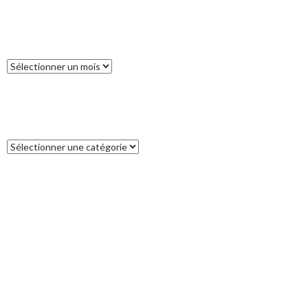
ARCHIVES
Archives
CATÉGORIES
Catégories
COMMENTAIRES RÉCENTS
Francoise
dans
L’île des Pins
catleya
dans
Tour de la Nouvelle-Zélande (17) : Akaroa, un petit bout
de France aux antipodes
Patrice
dans
Tour de la Nouvelle-Zélande (17) : Akaroa, un petit bout
de France aux antipodes