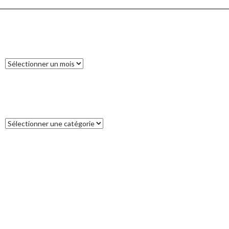
ARCHIVES
Archives
CATÉGORIES
Catégories
COMMENTAIRES RÉCENTS
Francoise
dans
L’île des Pins
catleya
dans
Tour de la Nouvelle-Zélande (17) : Akaroa, un petit bout
de France aux antipodes