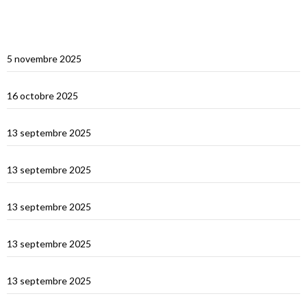
ARTICLES RÉCENTS
Multicoques Magazine vient visiter Cat’Leya
5 novembre 2025
Visite de Cat’Leya
16 octobre 2025
Retour en France
13 septembre 2025
La Corse
13 septembre 2025
La Sardaigne
13 septembre 2025
Les îles Égades
13 septembre 2025
Cefallu et Palerme
13 septembre 2025
Les Îles Éoliennes