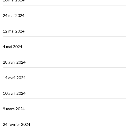
Turquie : de Fethiye à Bodrum
24 mai 2024
Turquie : Kàs et la côte lycienne
12 mai 2024
Kastellhorizo, un vrai décor de cinéma !
4 mai 2024
La Méditerranée orientale : Chypre
28 avril 2024
Suakin la vidéo
14 avril 2024
Une fin de tour du Monde difficile…
10 avril 2024
Les Maldives : dernière étape avant le grand saut vers Djibouti
9 mars 2024
Les Maldives : Muli
24 février 2024