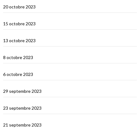
Sumbawa Besar et la course de buffles
20 octobre 2023
Selah Bay et les requins baleines
15 octobre 2023
Satonda : la caldera du Nord Sumbawa
13 octobre 2023
Wera Bay et la construction des Pinisi
8 octobre 2023
Le Nord de Komodo : Gililawadarat
6 octobre 2023
Padar
29 septembre 2023
Le dragon de Komodo…
23 septembre 2023
En route vers Flores
21 septembre 2023