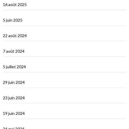
16 août 2025
Corfou entre Grèce et Italie
5 juin 2025
d’Hydra, Golfe Saronique, au canal de Corynthe
22 août 2024
Un petit tour dans les Cyclades et s’en vont…
7 août 2024
Les Cyclades : Naxos
5 juillet 2024
Amorgos : l’île du grand bleu
29 juin 2024
Le Dodécanèse Grec : Patmos
23 juin 2024
Éphèse
19 juin 2024
Vidéos Turquie
26 mai 2024