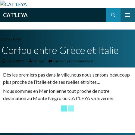
Recherche
CAT'LEYA
ALLER
MENU
AU
PRINCI
CONTENU
PRINCIPAL
Corfou
,
Grèce
Corfou entre Grèce et Italie
5 juin 2025
catleya
Laisser un commentaire
Dès les premiers pas dans la ville, nous nous sentons beaucoup
plus proche de l’Italie et de ses ruelles étroites…
Nous sommes en Mer Ionienne tout proche de notre
destination au Monte Negro où CAT’LEYA va hiverner.