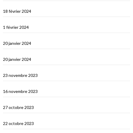
Les Maldives : première impression
18 février 2024
Ceylan : histoire et nature
1 février 2024
Derniers jours en Thailande
20 janvier 2024
Bonne année 2024 !
20 janvier 2024
Selamat tinggal Indonésie, bonjour Phuket
23 novembre 2023
Les orans-outangs de Kalimantan
16 novembre 2023
Le Nord de Bali
27 octobre 2023
Lombok
22 octobre 2023