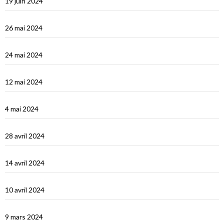
19 juin 2024
Vidéos Turquie
26 mai 2024
Turquie : de Fethiye à Bodrum
24 mai 2024
Turquie : Kàs et la côte lycienne
12 mai 2024
Kastellhorizo, un vrai décor de cinéma !
4 mai 2024
La Méditerranée orientale : Chypre
28 avril 2024
Suakin la vidéo
14 avril 2024
Une fin de tour du Monde difficile…
10 avril 2024
Les Maldives : dernière étape avant le grand saut vers Djibouti
9 mars 2024