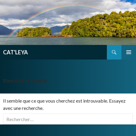
Recherche
CAT'LEYA
ALLER
MENU
AU
PRINCI
CONTENU
PRINCIPAL
Rien n’a été trouvé
Il semble que ce que vous cherchez est introuvable. Essayez
avec une recherche.
Rechercher :