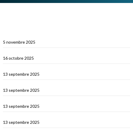
ARTICLES RÉCENTS
Multicoques Magazine vient visiter Cat’Leya
5 novembre 2025
Visite de Cat’Leya
16 octobre 2025
Retour en France
13 septembre 2025
La Corse
13 septembre 2025
La Sardaigne
13 septembre 2025
Les îles Égades
13 septembre 2025
Cefallu et Palerme