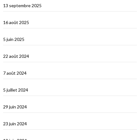
13 septembre 2025
Les Îles Éoliennes
16 août 2025
Corfou entre Grèce et Italie
5 juin 2025
d’Hydra, Golfe Saronique, au canal de Corynthe
22 août 2024
Un petit tour dans les Cyclades et s’en vont…
7 août 2024
Les Cyclades : Naxos
5 juillet 2024
Amorgos : l’île du grand bleu
29 juin 2024
Le Dodécanèse Grec : Patmos
23 juin 2024
Éphèse