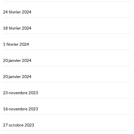
Les Maldives : Muli
24 février 2024
Les Maldives : première impression
18 février 2024
Ceylan : histoire et nature
1 février 2024
Derniers jours en Thailande
20 janvier 2024
Bonne année 2024 !
20 janvier 2024
Selamat tinggal Indonésie, bonjour Phuket
23 novembre 2023
Les orans-outangs de Kalimantan
16 novembre 2023
Le Nord de Bali
27 octobre 2023