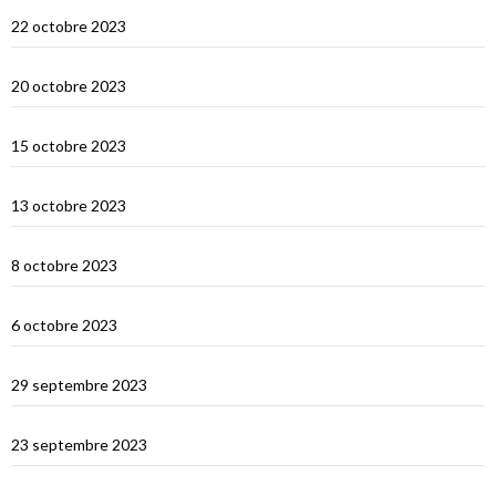
Lombok
22 octobre 2023
Sumbawa Besar et la course de buffles
20 octobre 2023
Selah Bay et les requins baleines
15 octobre 2023
Satonda : la caldera du Nord Sumbawa
13 octobre 2023
Wera Bay et la construction des Pinisi
8 octobre 2023
Le Nord de Komodo : Gililawadarat
6 octobre 2023
Padar
29 septembre 2023
Le dragon de Komodo…
23 septembre 2023
En route vers Flores