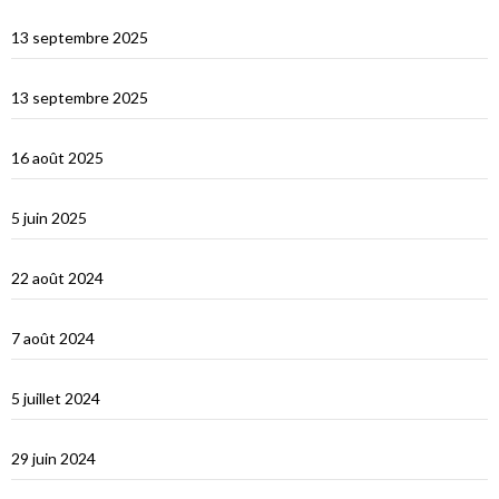
Les îles Égades
13 septembre 2025
Cefallu et Palerme
13 septembre 2025
Les Îles Éoliennes
16 août 2025
Corfou entre Grèce et Italie
5 juin 2025
d’Hydra, Golfe Saronique, au canal de Corynthe
22 août 2024
Un petit tour dans les Cyclades et s’en vont…
7 août 2024
Les Cyclades : Naxos
5 juillet 2024
Amorgos : l’île du grand bleu
29 juin 2024
Le Dodécanèse Grec : Patmos