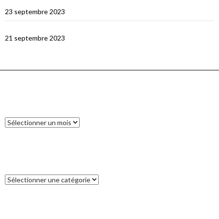
Le dragon de Komodo…
23 septembre 2023
En route vers Flores
21 septembre 2023
ARCHIVES
Archives
CATÉGORIES
Catégories
COMMENTAIRES RÉCENTS