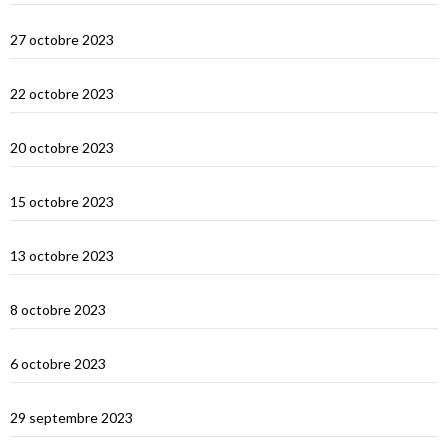
Le Nord de Bali
27 octobre 2023
Lombok
22 octobre 2023
Sumbawa Besar et la course de buffles
20 octobre 2023
Selah Bay et les requins baleines
15 octobre 2023
Satonda : la caldera du Nord Sumbawa
13 octobre 2023
Wera Bay et la construction des Pinisi
8 octobre 2023
Le Nord de Komodo : Gililawadarat
6 octobre 2023
Padar
29 septembre 2023