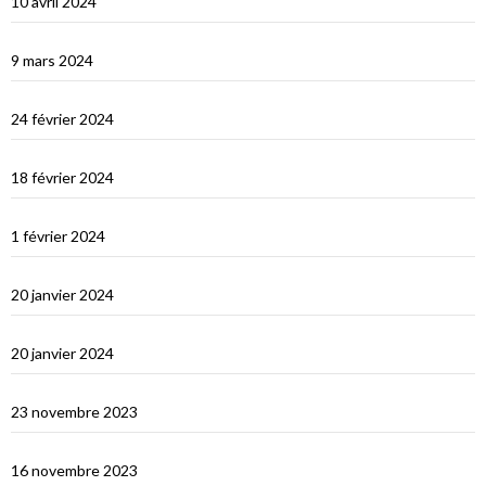
10 avril 2024
Les Maldives : dernière étape avant le grand saut vers Djibouti
9 mars 2024
Les Maldives : Muli
24 février 2024
Les Maldives : première impression
18 février 2024
Ceylan : histoire et nature
1 février 2024
Derniers jours en Thailande
20 janvier 2024
Bonne année 2024 !
20 janvier 2024
Selamat tinggal Indonésie, bonjour Phuket
23 novembre 2023
Les orans-outangs de Kalimantan
16 novembre 2023