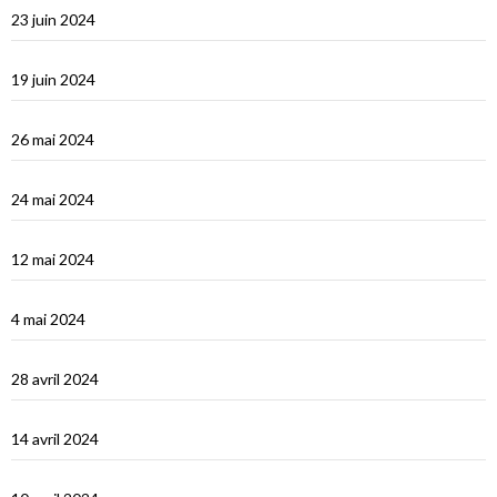
23 juin 2024
Éphèse
19 juin 2024
Vidéos Turquie
26 mai 2024
Turquie : de Fethiye à Bodrum
24 mai 2024
Turquie : Kàs et la côte lycienne
12 mai 2024
Kastellhorizo, un vrai décor de cinéma !
4 mai 2024
La Méditerranée orientale : Chypre
28 avril 2024
Suakin la vidéo
14 avril 2024
Une fin de tour du Monde difficile…