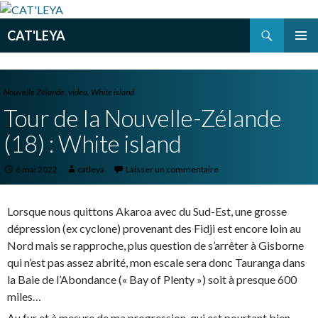
Recherche
CAT'LEYA
ALLER
MENU
AU
PRINCI
CONTENU
PRINCIPAL
Nouvelle Zélande
,
video
,
White island
Tour de la Nouvelle-Zélande
(18) : White island
6 mai 2022
catleya
Laisser un commentaire
Lorsque nous quittons Akaroa avec du Sud-Est, une grosse
dépression (ex cyclone) provenant des Fidji est encore loin au
Nord mais se rapproche, plus question de s’arrêter à Gisborne
qui n’est pas assez abrité, mon escale sera donc Tauranga dans
la Baie de l’Abondance (« Bay of Plenty ») soit à presque 600
miles…
Au fur et à mesure de ma progression, qui est pourtant bien