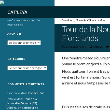
Recherche
CAT'LEYA
Fiordlands
,
Nouvelle Zélande
,
video
un Catamaran autour d'un
monde bleu
Tour de la Nou
ARCHIVES
Fiordlands
Archives
22 février 2022
catleya
Une fenêtre météo s’ouvre enf
CATÉGORIES
Sound le premier fjord au No
Catégories
Nous quittons Torrent Bay po
vent est fort mais nous n’aur
arrière et nous fait passer le
COMMENTAIRES RÉCENTS
Francoise
dans
L’île des Pins
catleya
dans
Tour de la
Nouvelle-Zélande (17) :
Puis les falaises de craie la
Akaroa, un petit bout de