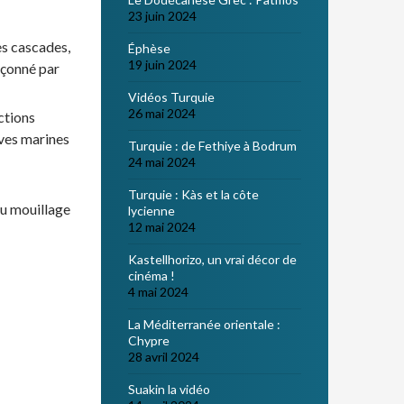
23 juin 2024
es cascades,
Éphèse
19 juin 2024
açonné par
Vidéos Turquie
26 mai 2024
ctions
rves marines
Turquie : de Fethiye à Bodrum
24 mai 2024
Turquie : Kàs et la côte
u mouillage
lycienne
12 mai 2024
Kastellhorizo, un vrai décor de
cinéma !
4 mai 2024
La Méditerranée orientale :
Chypre
28 avril 2024
Suakin la vidéo