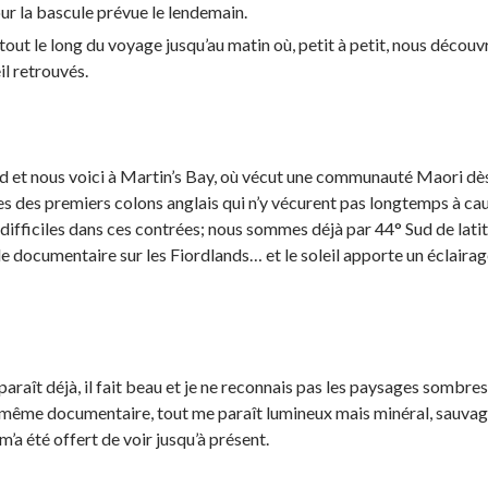
ur la bascule prévue le lendemain.
ut le long du voyage jusqu’au matin où, petit à petit, nous découv
il retrouvés.
ard et nous voici à Martin’s Bay, où vécut une communauté Maori dè
tes des premiers colons anglais qui n’y vécurent pas longtemps à ca
 difficiles dans ces contrées; nous sommes déjà par 44° Sud de lat
le documentaire sur les Fiordlands… et le soleil apporte un éclaira
araît déjà, il fait beau et je ne reconnais pas les paysages sombre
même documentaire, tout me paraît lumineux mais minéral, sauvag
m’a été offert de voir jusqu’à présent.