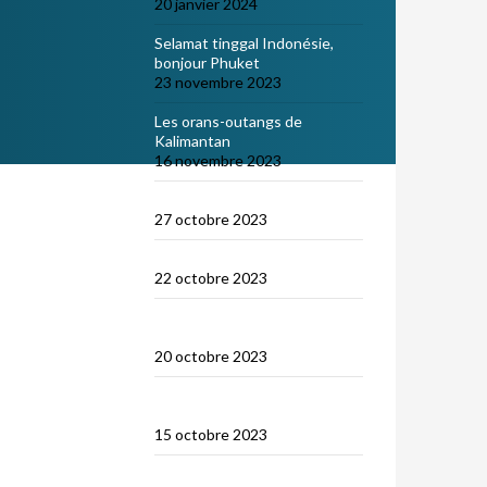
20 janvier 2024
Selamat tinggal Indonésie,
bonjour Phuket
23 novembre 2023
Les orans-outangs de
Kalimantan
16 novembre 2023
Le Nord de Bali
27 octobre 2023
Lombok
22 octobre 2023
Sumbawa Besar et la course
de buffles
20 octobre 2023
Selah Bay et les requins
baleines
15 octobre 2023
Satonda : la caldera du Nord