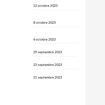
Sumbawa
13 octobre 2023
Wera Bay et la construction
des Pinisi
8 octobre 2023
Le Nord de Komodo :
Gililawadarat
6 octobre 2023
Padar
29 septembre 2023
Le dragon de Komodo…
23 septembre 2023
En route vers Flores
21 septembre 2023