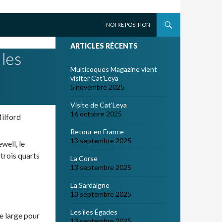
ALLER AU CONTENU PRINCIPAL
NOTRE POSITION
ARTICLES RÉCENTS
 les
Multicoques Magazine vient
visiter Cat’Leya
5 novembre 2025
Visite de Cat’Leya
16 octobre 2025
Milford
Retour en France
13 septembre 2025
well, le
 trois quarts
La Corse
13 septembre 2025
La Sardaigne
13 septembre 2025
Les îles Égades
le large pour
13 septembre 2025