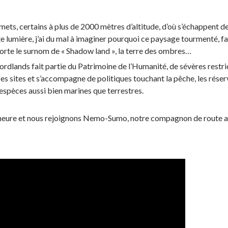
ets, certains à plus de 2000 mètres d’altitude, d’où s’échappent d
e lumière, j’ai du mal à imaginer pourquoi ce paysage tourmenté, f
 porte le surnom de « Shadow land », la terre des ombres…
ordlands fait partie du Patrimoine de l’Humanité, de sévères restri
ces sites et s’accompagne de politiques touchant la pêche, les rése
 espèces aussi bien marines que terrestres.
 heure et nous rejoignons Nemo-Sumo, notre compagnon de route a