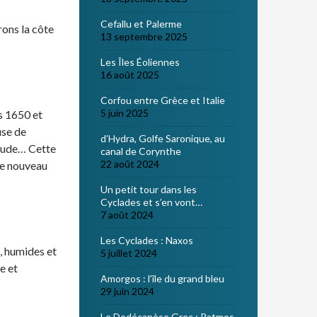
Cefallu et Palerme
rons la côte
13 septembre 2025
Les Îles Éoliennes
16 août 2025
Corfou entre Grèce et Italie
5 juin 2025
s 1650 et
use de
d’Hydra, Golfe Saronique, au
itude… Cette
canal de Corynthe
22 août 2024
ge nouveau
Un petit tour dans les
Cyclades et s’en vont…
7 août 2024
Les Cyclades : Naxos
s, humides et
5 juillet 2024
e et
Amorgos : l’île du grand bleu
29 juin 2024
Le Dodécanèse Grec : Patmos