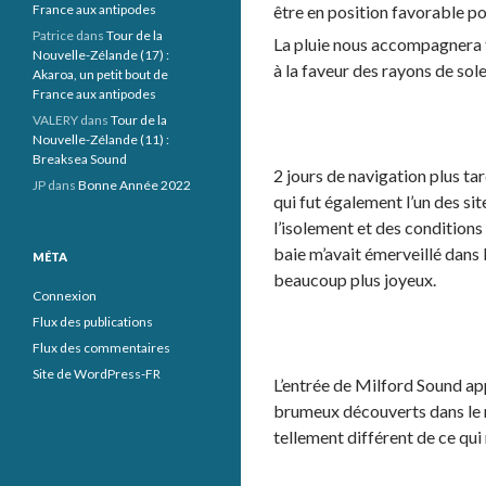
France aux antipodes
être en position favorable po
Patrice
dans
Tour de la
La pluie nous accompagnera to
Nouvelle-Zélande (17) :
à la faveur des rayons de sole
Akaroa, un petit bout de
France aux antipodes
VALERY
dans
Tour de la
Nouvelle-Zélande (11) :
Breaksea Sound
2 jours de navigation plus t
JP
dans
Bonne Année 2022
qui fut également l’un des si
l’isolement et des conditions
baie m’avait émerveillé dans 
MÉTA
beaucoup plus joyeux.
Connexion
Flux des publications
Flux des commentaires
Site de WordPress-FR
L’entrée de Milford Sound app
brumeux découverts dans le 
tellement différent de ce qui 