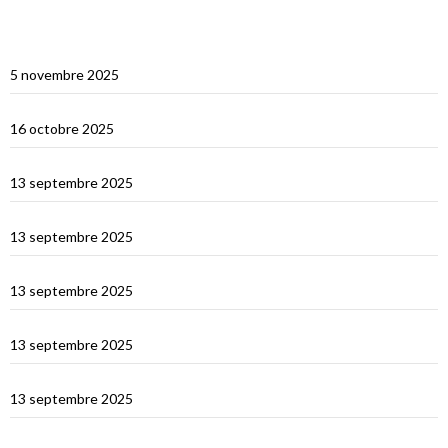
ARTICLES RÉCENTS
Multicoques Magazine vient visiter Cat’Leya
5 novembre 2025
Visite de Cat’Leya
16 octobre 2025
Retour en France
13 septembre 2025
La Corse
13 septembre 2025
La Sardaigne
13 septembre 2025
Les îles Égades
13 septembre 2025
Cefallu et Palerme
13 septembre 2025
Les Îles Éoliennes