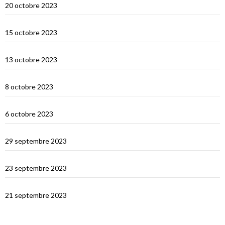
20 octobre 2023
Selah Bay et les requins baleines
15 octobre 2023
Satonda : la caldera du Nord Sumbawa
13 octobre 2023
Wera Bay et la construction des Pinisi
8 octobre 2023
Le Nord de Komodo : Gililawadarat
6 octobre 2023
Padar
29 septembre 2023
Le dragon de Komodo…
23 septembre 2023
En route vers Flores
21 septembre 2023