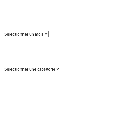
ARCHIVES
Archives
CATÉGORIES
Catégories
COMMENTAIRES RÉCENTS
Francoise
dans
L’île des Pins
catleya
dans
Tour de la Nouvelle-Zélande (17) : Akaroa, un petit bout
de France aux antipodes
Patrice
dans
Tour de la Nouvelle-Zélande (17) : Akaroa, un petit bout