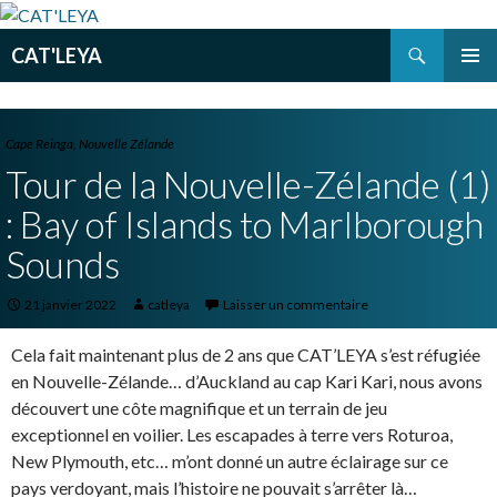
Recherche
CAT'LEYA
ALLER
MENU
AU
PRINCI
CONTENU
PRINCIPAL
Cape Reinga
,
Nouvelle Zélande
Tour de la Nouvelle-Zélande (1)
: Bay of Islands to Marlborough
Sounds
21 janvier 2022
catleya
Laisser un commentaire
Cela fait maintenant plus de 2 ans que CAT’LEYA s’est réfugiée
en Nouvelle-Zélande… d’Auckland au cap Kari Kari, nous avons
découvert une côte magnifique et un terrain de jeu
exceptionnel en voilier. Les escapades à terre vers Roturoa,
New Plymouth, etc… m’ont donné un autre éclairage sur ce
pays verdoyant, mais l’histoire ne pouvait s’arrêter là…