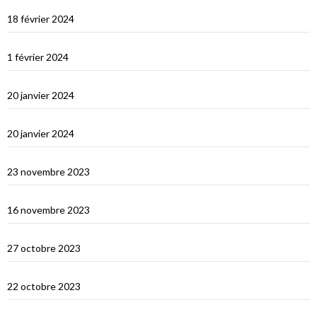
Les Maldives : première impression
18 février 2024
Ceylan : histoire et nature
1 février 2024
Derniers jours en Thailande
20 janvier 2024
Bonne année 2024 !
20 janvier 2024
Selamat tinggal Indonésie, bonjour Phuket
23 novembre 2023
Les orans-outangs de Kalimantan
16 novembre 2023
Le Nord de Bali
27 octobre 2023
Lombok
22 octobre 2023
Sumbawa Besar et la course de buffles