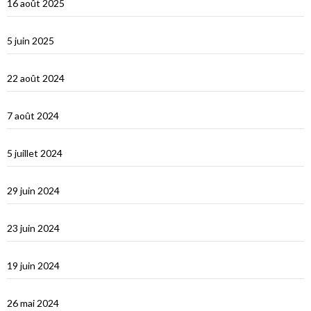
16 août 2025
Corfou entre Grèce et Italie
5 juin 2025
d’Hydra, Golfe Saronique, au canal de Corynthe
22 août 2024
Un petit tour dans les Cyclades et s’en vont…
7 août 2024
Les Cyclades : Naxos
5 juillet 2024
Amorgos : l’île du grand bleu
29 juin 2024
Le Dodécanèse Grec : Patmos
23 juin 2024
Éphèse
19 juin 2024
Vidéos Turquie
26 mai 2024