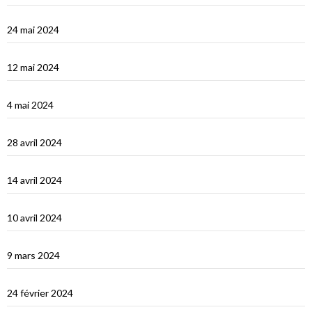
Turquie : de Fethiye à Bodrum
24 mai 2024
Turquie : Kàs et la côte lycienne
12 mai 2024
Kastellhorizo, un vrai décor de cinéma !
4 mai 2024
La Méditerranée orientale : Chypre
28 avril 2024
Suakin la vidéo
14 avril 2024
Une fin de tour du Monde difficile…
10 avril 2024
Les Maldives : dernière étape avant le grand saut vers Djibouti
9 mars 2024
Les Maldives : Muli
24 février 2024