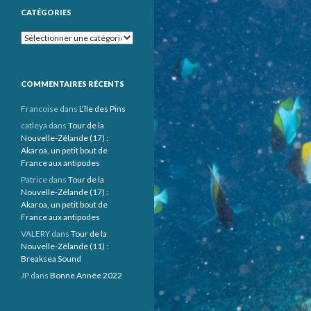
CATÉGORIES
Catégories
COMMENTAIRES RÉCENTS
Francoise
dans
L’île des Pins
catleya
dans
Tour de la
Nouvelle-Zélande (17) :
Akaroa, un petit bout de
France aux antipodes
Patrice
dans
Tour de la
Nouvelle-Zélande (17) :
Akaroa, un petit bout de
France aux antipodes
VALERY
dans
Tour de la
Nouvelle-Zélande (11) :
Breaksea Sound
JP
dans
Bonne Année 2022