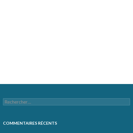
MÉTA
Connexion
Flux des publications
Flux des commentaires
Site de WordPress-FR
Rechercher :
COMMENTAIRES RÉCENTS