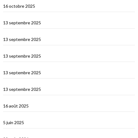
Visite de Cat’Leya
16 octobre 2025
Retour en France
13 septembre 2025
La Corse
13 septembre 2025
La Sardaigne
13 septembre 2025
Les îles Égades
13 septembre 2025
Cefallu et Palerme
13 septembre 2025
Les Îles Éoliennes
16 août 2025
Corfou entre Grèce et Italie
5 juin 2025
d’Hydra, Golfe Saronique, au canal de Corynthe