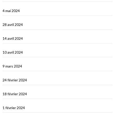
Kastellhorizo, un vrai décor de cinéma !
4 mai 2024
La Méditerranée orientale : Chypre
28 avril 2024
Suakin la vidéo
14 avril 2024
Une fin de tour du Monde difficile…
10 avril 2024
Les Maldives : dernière étape avant le grand saut vers Djibouti
9 mars 2024
Les Maldives : Muli
24 février 2024
Les Maldives : première impression
18 février 2024
Ceylan : histoire et nature
1 février 2024