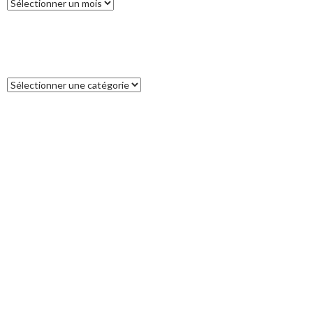
Archives
CATÉGORIES
Catégories
COMMENTAIRES RÉCENTS
Francoise
dans
L’île des Pins
catleya
dans
Tour de la Nouvelle-Zélande (17) : Akaroa, un petit bout
de France aux antipodes
Patrice
dans
Tour de la Nouvelle-Zélande (17) : Akaroa, un petit bout
de France aux antipodes
VALERY
dans
Tour de la Nouvelle-Zélande (11) : Breaksea Sound
JP
dans
Bonne Année 2022