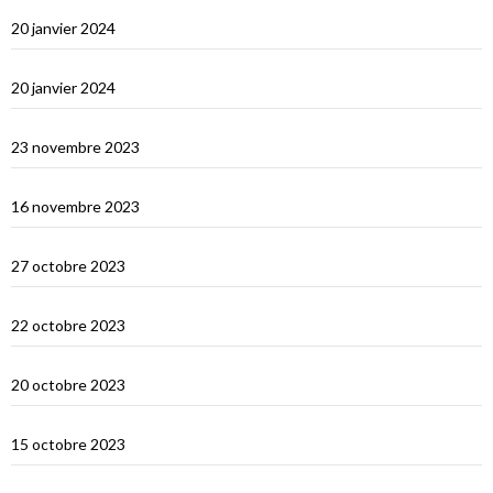
Derniers jours en Thailande
20 janvier 2024
Bonne année 2024 !
20 janvier 2024
Selamat tinggal Indonésie, bonjour Phuket
23 novembre 2023
Les orans-outangs de Kalimantan
16 novembre 2023
Le Nord de Bali
27 octobre 2023
Lombok
22 octobre 2023
Sumbawa Besar et la course de buffles
20 octobre 2023
Selah Bay et les requins baleines
15 octobre 2023
Satonda : la caldera du Nord Sumbawa