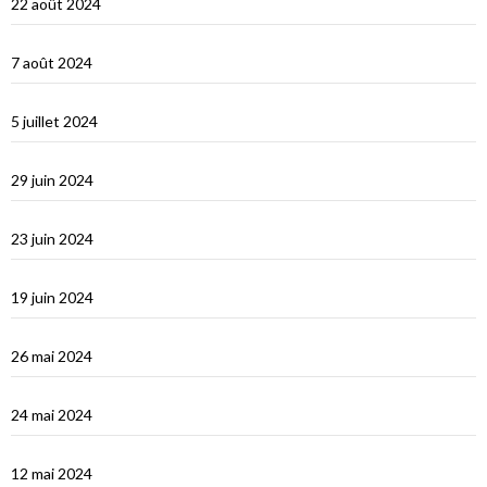
22 août 2024
Un petit tour dans les Cyclades et s’en vont…
7 août 2024
Les Cyclades : Naxos
5 juillet 2024
Amorgos : l’île du grand bleu
29 juin 2024
Le Dodécanèse Grec : Patmos
23 juin 2024
Éphèse
19 juin 2024
Vidéos Turquie
26 mai 2024
Turquie : de Fethiye à Bodrum
24 mai 2024
Turquie : Kàs et la côte lycienne
12 mai 2024