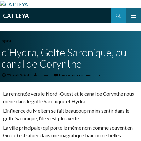
Recherche
CAT'LEYA
ALLER
MENU
AU
PRINCI
CONTENU
PRINCIPAL
Hydra
d’Hydra, Golfe Saronique, au
canal de Corynthe
22 août 2024
catleya
Laisser un commentaire
La remontée vers le Nord -Ouest et le canal de Corynthe nous
mène dans le golfe Saronique et Hydra.
L’influence du Meltem se fait beaucoup moins sentir dans le
golfe Saronique, l’île y est plus verte…
La ville principale (qui porte le même nom comme souvent en
Grèce) est située dans une magnifique baie où de belles