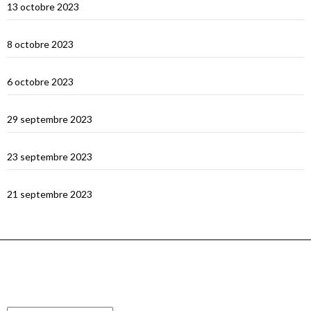
13 octobre 2023
Wera Bay et la construction des Pinisi
8 octobre 2023
Le Nord de Komodo : Gililawadarat
6 octobre 2023
Padar
29 septembre 2023
Le dragon de Komodo…
23 septembre 2023
En route vers Flores
21 septembre 2023
ARCHIVES