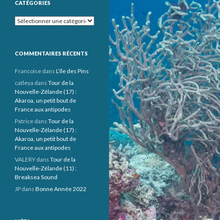
CATÉGORIES
Catégories
COMMENTAIRES RÉCENTS
Francoise
dans
L’île des Pins
catleya
dans
Tour de la
Nouvelle-Zélande (17) :
Akaroa, un petit bout de
France aux antipodes
Patrice
dans
Tour de la
Nouvelle-Zélande (17) :
Akaroa, un petit bout de
France aux antipodes
VALERY
dans
Tour de la
Nouvelle-Zélande (11) :
Breaksea Sound
JP
dans
Bonne Année 2022