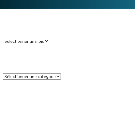
ARCHIVES
Archives
CATÉGORIES
Catégories
COMMENTAIRES RÉCENTS
Francoise
dans
L’île des Pins
catleya
dans
Tour de la Nouvelle-Zélande (17) : Akaroa, un petit bout
de France aux antipodes