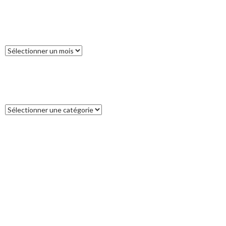
ARCHIVES
Archives
CATÉGORIES
Catégories
COMMENTAIRES RÉCENTS
Francoise
dans
L’île des Pins
catleya
dans
Tour de la Nouvelle-Zélande (17) : Akaroa, un petit bout
de France aux antipodes
Patrice
dans
Tour de la Nouvelle-Zélande (17) : Akaroa, un petit bout