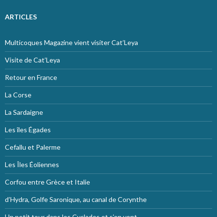
ARTICLES
Multicoques Magazine vient visiter Cat’Leya
Visite de Cat’Leya
Retour en France
La Corse
La Sardaigne
Les îles Égades
Cefallu et Palerme
Les Îles Éoliennes
Corfou entre Grèce et Italie
d’Hydra, Golfe Saronique, au canal de Corynthe
Un petit tour dans les Cyclades et s’en vont…