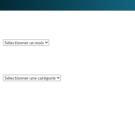
ARCHIVES
Archives
CATÉGORIES
Catégories
COMMENTAIRES RÉCENTS
Francoise
dans
L’île des Pins
catleya
dans
Tour de la Nouvelle-Zélande (17) : Akaroa, un petit bout
de France aux antipodes