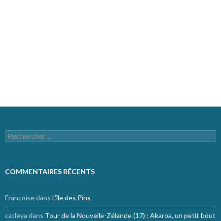
Connexion
Flux des publications
Flux des commentaires
Site de WordPress-FR
Rechercher :
COMMENTAIRES RÉCENTS
Francoise
dans
L’île des Pins
catleya
dans
Tour de la Nouvelle-Zélande (17) : Akaroa, un petit bout