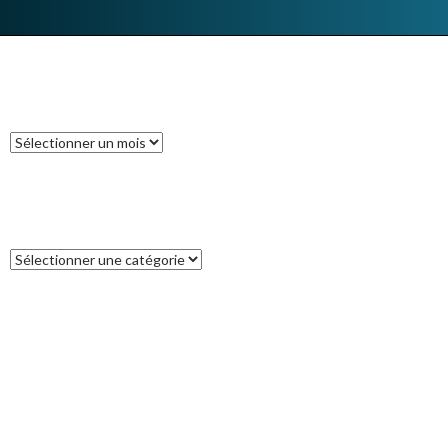
ARCHIVES
Archives
CATÉGORIES
Catégories
COMMENTAIRES RÉCENTS
Francoise
dans
L’île des Pins
catleya
dans
Tour de la Nouvelle-Zélande (17) : Akaroa, un petit bout
de France aux antipodes