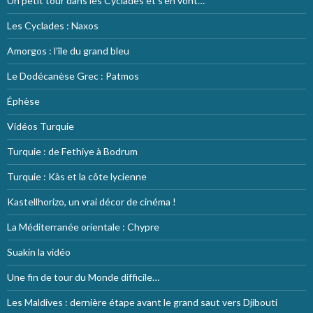
Un petit tour dans les Cyclades et s’en vont…
Les Cyclades : Naxos
Amorgos : l’île du grand bleu
Le Dodécanèse Grec : Patmos
Éphèse
Vidéos Turquie
Turquie : de Fethiye à Bodrum
Turquie : Kàs et la côte lycienne
Kastellhorizo, un vrai décor de cinéma !
La Méditerranée orientale : Chypre
Suakin la vidéo
Une fin de tour du Monde difficile…
Les Maldives : dernière étape avant le grand saut vers Djibouti