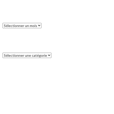
ARCHIVES
Archives
CATÉGORIES
Catégories
COMMENTAIRES RÉCENTS
Francoise
dans
L’île des Pins
catleya
dans
Tour de la Nouvelle-Zélande (17) : Akaroa, un petit bout
de France aux antipodes
Patrice
dans
Tour de la Nouvelle-Zélande (17) : Akaroa, un petit bout