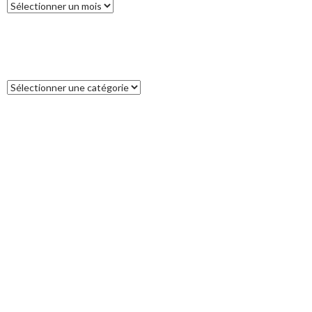
Archives
CATÉGORIES
Catégories
COMMENTAIRES RÉCENTS
Francoise
dans
L’île des Pins
catleya
dans
Tour de la Nouvelle-Zélande (17) : Akaroa, un petit bout
de France aux antipodes
Patrice
dans
Tour de la Nouvelle-Zélande (17) : Akaroa, un petit bout
de France aux antipodes
VALERY
dans
Tour de la Nouvelle-Zélande (11) : Breaksea Sound
JP
dans
Bonne Année 2022