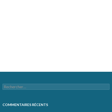
MÉTA
Connexion
Flux des publications
Flux des commentaires
Site de WordPress-FR
Rechercher :
COMMENTAIRES RÉCENTS