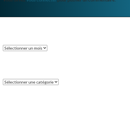
ARCHIVES
Archives
CATÉGORIES
Catégories
COMMENTAIRES RÉCENTS
Francoise
dans
L’île des Pins
catleya
dans
Tour de la Nouvelle-Zélande (17) : Akaroa, un petit bout