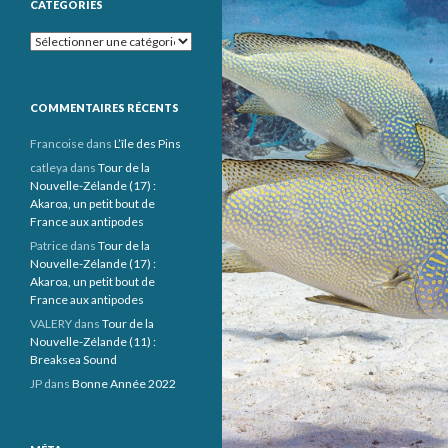
CATÉGORIES
Catégories
COMMENTAIRES RÉCENTS
Francoise
dans
L’île des Pins
catleya
dans
Tour de la
Nouvelle-Zélande (17) :
Akaroa, un petit bout de
France aux antipodes
Patrice
dans
Tour de la
Nouvelle-Zélande (17) :
Akaroa, un petit bout de
France aux antipodes
VALERY
dans
Tour de la
Nouvelle-Zélande (11) :
Breaksea Sound
JP
dans
Bonne Année 2022