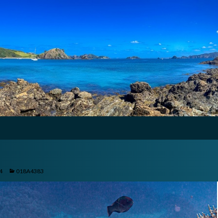
4
018A4383