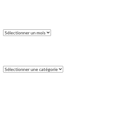
ARCHIVES
Archives
CATÉGORIES
Catégories
COMMENTAIRES RÉCENTS
Francoise
dans
L’île des Pins
catleya
dans
Tour de la Nouvelle-Zélande (17) : Akaroa, un petit bout
de France aux antipodes
Patrice
dans
Tour de la Nouvelle-Zélande (17) : Akaroa, un petit bout