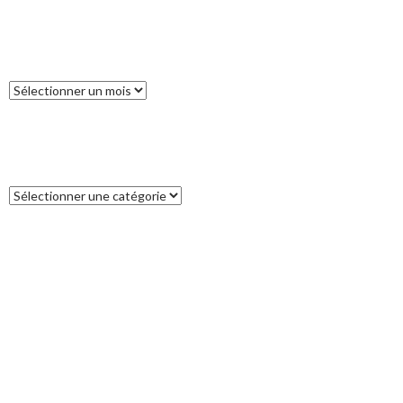
ARCHIVES
Archives
CATÉGORIES
Catégories
COMMENTAIRES RÉCENTS
Francoise
dans
L’île des Pins
catleya
dans
Tour de la Nouvelle-Zélande (17) : Akaroa, un petit bout
de France aux antipodes
Patrice
dans
Tour de la Nouvelle-Zélande (17) : Akaroa, un petit bout