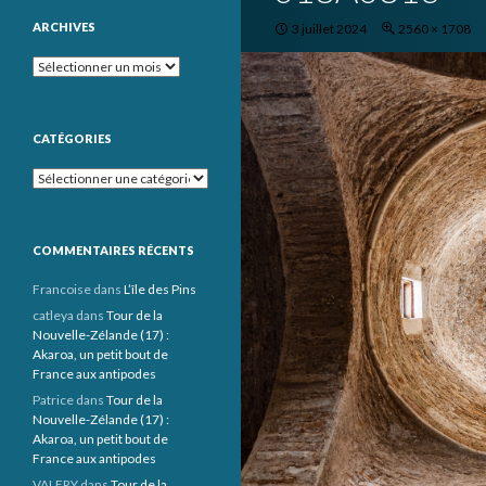
ARCHIVES
3 juillet 2024
2560 × 1708
Archives
CATÉGORIES
Catégories
COMMENTAIRES RÉCENTS
Francoise
dans
L’île des Pins
catleya
dans
Tour de la
Nouvelle-Zélande (17) :
Akaroa, un petit bout de
France aux antipodes
Patrice
dans
Tour de la
Nouvelle-Zélande (17) :
Akaroa, un petit bout de
France aux antipodes
VALERY
dans
Tour de la