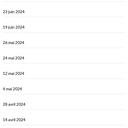
Le Dodécanèse Grec : Patmos
23 juin 2024
Éphèse
19 juin 2024
Vidéos Turquie
26 mai 2024
Turquie : de Fethiye à Bodrum
24 mai 2024
Turquie : Kàs et la côte lycienne
12 mai 2024
Kastellhorizo, un vrai décor de cinéma !
4 mai 2024
La Méditerranée orientale : Chypre
28 avril 2024
Suakin la vidéo
14 avril 2024