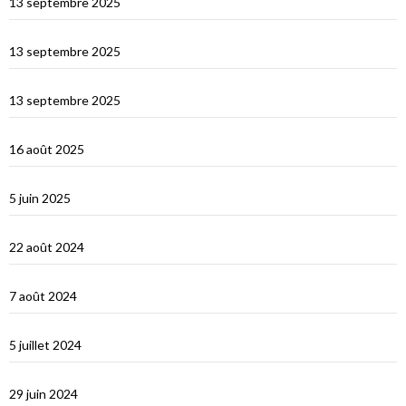
13 septembre 2025
Les îles Égades
13 septembre 2025
Cefallu et Palerme
13 septembre 2025
Les Îles Éoliennes
16 août 2025
Corfou entre Grèce et Italie
5 juin 2025
d’Hydra, Golfe Saronique, au canal de Corynthe
22 août 2024
Un petit tour dans les Cyclades et s’en vont…
7 août 2024
Les Cyclades : Naxos
5 juillet 2024
Amorgos : l’île du grand bleu
29 juin 2024