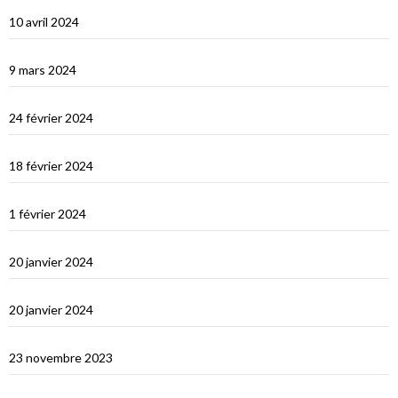
Une fin de tour du Monde difficile…
10 avril 2024
Les Maldives : dernière étape avant le grand saut vers Djibouti
9 mars 2024
Les Maldives : Muli
24 février 2024
Les Maldives : première impression
18 février 2024
Ceylan : histoire et nature
1 février 2024
Derniers jours en Thailande
20 janvier 2024
Bonne année 2024 !
20 janvier 2024
Selamat tinggal Indonésie, bonjour Phuket
23 novembre 2023
Les orans-outangs de Kalimantan