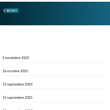
RECENT
ARTICLES RÉCENTS
Multicoques Magazine vient visiter Cat’Leya
5 novembre 2025
Visite de Cat’Leya
16 octobre 2025
Retour en France
13 septembre 2025
La Corse
13 septembre 2025
La Sardaigne