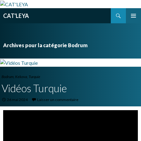
Recherche
CAT'LEYA
ALLER
MENU
AU
PRINCI
CONTENU
PRINCIPAL
Archives pour la catégorie Bodrum
Bodrum
,
Kekova
,
Turquie
Vidéos Turquie
26 mai 2024
Laisser un commentaire