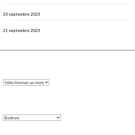
Le dragon de Komodo…
23 septembre 2023
En route vers Flores
21 septembre 2023
ARCHIVES
Archives
CATÉGORIES
Catégories