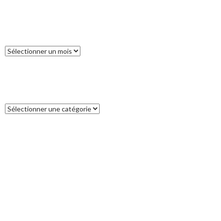
ARCHIVES
Archives
CATÉGORIES
Catégories
COMMENTAIRES RÉCENTS
Francoise
dans
L’île des Pins
catleya
dans
Tour de la Nouvelle-Zélande (17) : Akaroa, un petit bout
de France aux antipodes
Patrice
dans
Tour de la Nouvelle-Zélande (17) : Akaroa, un petit bout