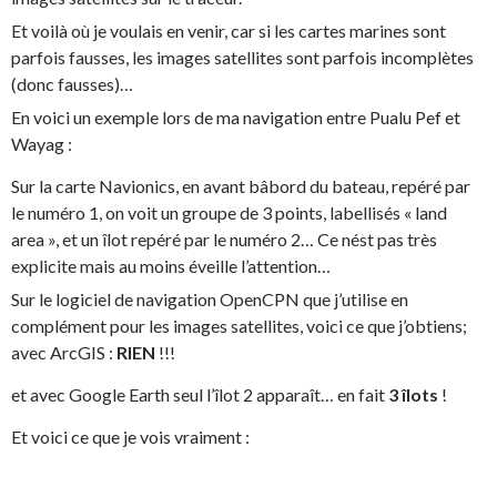
Et voilà où je voulais en venir, car si les cartes marines sont
parfois fausses, les images satellites sont parfois incomplètes
(donc fausses)…
En voici un exemple lors de ma navigation entre Pualu Pef et
Wayag :
Sur la carte Navionics, en avant bâbord du bateau, repéré par
le numéro 1, on voit un groupe de 3 points, labellisés « land
area », et un îlot repéré par le numéro 2… Ce nést pas très
explicite mais au moins éveille l’attention…
Sur le logiciel de navigation OpenCPN que j’utilise en
complément pour les images satellites, voici ce que j’obtiens;
avec ArcGIS :
RIEN
!!!
et avec Google Earth seul l’îlot 2 apparaît… en fait
3 îlots
!
Et voici ce que je vois vraiment :