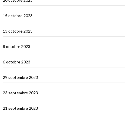
20 octobre 2023
Selah Bay et les requins baleines
15 octobre 2023
Satonda : la caldera du Nord Sumbawa
13 octobre 2023
Wera Bay et la construction des Pinisi
8 octobre 2023
Le Nord de Komodo : Gililawadarat
6 octobre 2023
Padar
29 septembre 2023
Le dragon de Komodo…
23 septembre 2023
En route vers Flores
21 septembre 2023