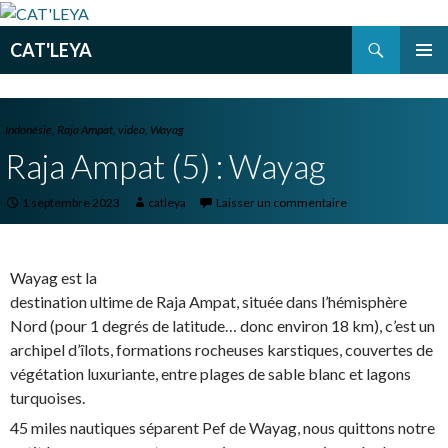
Recherche
CAT'LEYA
ALLER
MENU
AU
PRINCI
CONTENU
PRINCIPAL
Indonésie
,
Raja Ampat
,
video
,
Wayag
Raja Ampat (5) : Wayag
1 septembre 2023
catleya
Laisser un commentaire
Wayag est la
destination ultime de Raja Ampat, située dans l’hémisphère
Nord (pour 1 degrés de latitude… donc environ 18 km), c’est un
archipel d’îlots, formations rocheuses karstiques, couvertes de
végétation luxuriante, entre plages de sable blanc et lagons
turquoises.
45 miles nautiques séparent Pef de Wayag, nous quittons notre