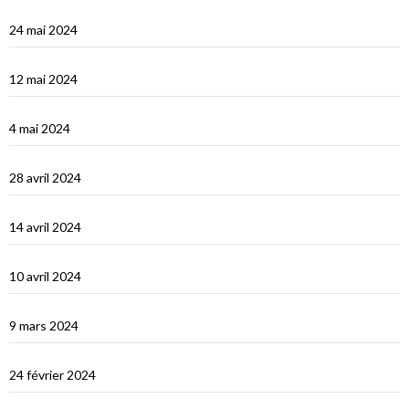
Turquie : de Fethiye à Bodrum
24 mai 2024
Turquie : Kàs et la côte lycienne
12 mai 2024
Kastellhorizo, un vrai décor de cinéma !
4 mai 2024
La Méditerranée orientale : Chypre
28 avril 2024
Suakin la vidéo
14 avril 2024
Une fin de tour du Monde difficile…
10 avril 2024
Les Maldives : dernière étape avant le grand saut vers Djibouti
9 mars 2024
Les Maldives : Muli
24 février 2024
Les Maldives : première impression