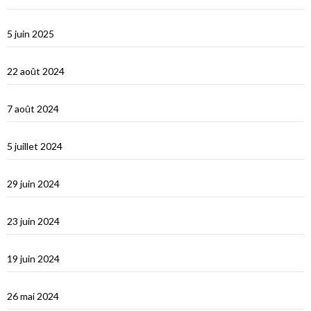
Corfou entre Grèce et Italie
5 juin 2025
d’Hydra, Golfe Saronique, au canal de Corynthe
22 août 2024
Un petit tour dans les Cyclades et s’en vont…
7 août 2024
Les Cyclades : Naxos
5 juillet 2024
Amorgos : l’île du grand bleu
29 juin 2024
Le Dodécanèse Grec : Patmos
23 juin 2024
Éphèse
19 juin 2024
Vidéos Turquie
26 mai 2024