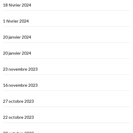
18 février 2024
Ceylan : histoire et nature
1 février 2024
Derniers jours en Thailande
20 janvier 2024
Bonne année 2024 !
20 janvier 2024
Selamat tinggal Indonésie, bonjour Phuket
23 novembre 2023
Les orans-outangs de Kalimantan
16 novembre 2023
Le Nord de Bali
27 octobre 2023
Lombok
22 octobre 2023
Sumbawa Besar et la course de buffles