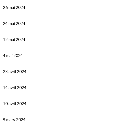
Vidéos Turquie
26 mai 2024
Turquie : de Fethiye à Bodrum
24 mai 2024
Turquie : Kàs et la côte lycienne
12 mai 2024
Kastellhorizo, un vrai décor de cinéma !
4 mai 2024
La Méditerranée orientale : Chypre
28 avril 2024
Suakin la vidéo
14 avril 2024
Une fin de tour du Monde difficile…
10 avril 2024
Les Maldives : dernière étape avant le grand saut vers Djibouti
9 mars 2024
Les Maldives : Muli