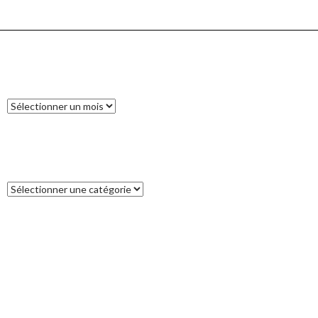
ARCHIVES
Archives
CATÉGORIES
Catégories
COMMENTAIRES RÉCENTS
Francoise
dans
L’île des Pins
catleya
dans
Tour de la Nouvelle-Zélande (17) : Akaroa, un petit bout
de France aux antipodes