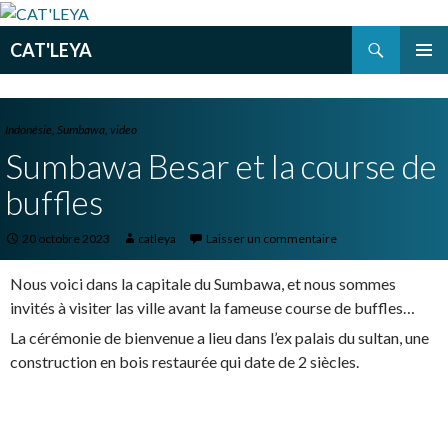
Recherche
CAT'LEYA
ALLER
MENU
AU
PRINCI
CONTENU
PRINCIPAL
Indonésie
,
Sumbawa
,
video
Sumbawa Besar et la course de
buffles
20 octobre 2023
catleya
Laisser un commentaire
Nous voici dans la capitale du Sumbawa, et nous sommes
invités à visiter las ville avant la fameuse course de buffles…
La cérémonie de bienvenue a lieu dans l’ex palais du sultan, une
construction en bois restaurée qui date de 2 siècles.