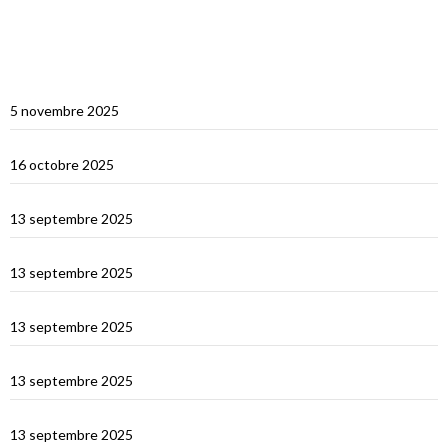
ARTICLES RÉCENTS
Multicoques Magazine vient visiter Cat’Leya
5 novembre 2025
Visite de Cat’Leya
16 octobre 2025
Retour en France
13 septembre 2025
La Corse
13 septembre 2025
La Sardaigne
13 septembre 2025
Les îles Égades
13 septembre 2025
Cefallu et Palerme
13 septembre 2025