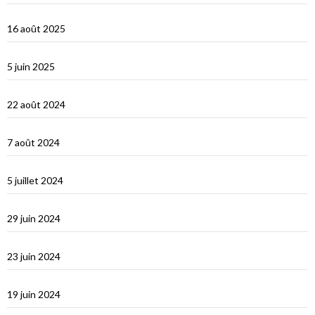
Les Îles Éoliennes
16 août 2025
Corfou entre Grèce et Italie
5 juin 2025
d’Hydra, Golfe Saronique, au canal de Corynthe
22 août 2024
Un petit tour dans les Cyclades et s’en vont…
7 août 2024
Les Cyclades : Naxos
5 juillet 2024
Amorgos : l’île du grand bleu
29 juin 2024
Le Dodécanèse Grec : Patmos
23 juin 2024
Éphèse
19 juin 2024