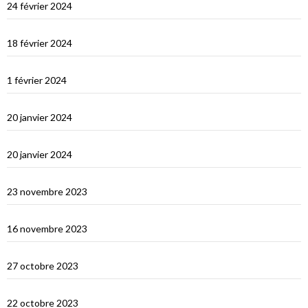
24 février 2024
Les Maldives : première impression
18 février 2024
Ceylan : histoire et nature
1 février 2024
Derniers jours en Thailande
20 janvier 2024
Bonne année 2024 !
20 janvier 2024
Selamat tinggal Indonésie, bonjour Phuket
23 novembre 2023
Les orans-outangs de Kalimantan
16 novembre 2023
Le Nord de Bali
27 octobre 2023
Lombok
22 octobre 2023