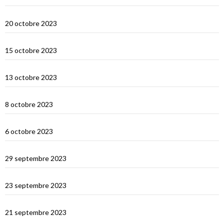
Sumbawa Besar et la course de buffles
20 octobre 2023
Selah Bay et les requins baleines
15 octobre 2023
Satonda : la caldera du Nord Sumbawa
13 octobre 2023
Wera Bay et la construction des Pinisi
8 octobre 2023
Le Nord de Komodo : Gililawadarat
6 octobre 2023
Padar
29 septembre 2023
Le dragon de Komodo…
23 septembre 2023
En route vers Flores
21 septembre 2023