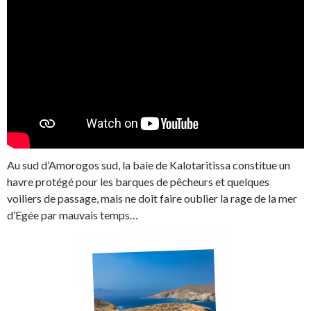
Au sud d’Amorogos sud, la baie de Kalotaritissa constitue un
havre protégé pour les barques de pêcheurs et quelques
voiliers de passage, mais ne doit faire oublier la rage de la mer
d’Egée par mauvais temps…