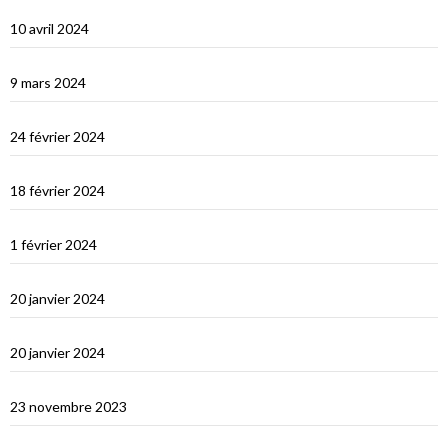
Une fin de tour du Monde difficile…
10 avril 2024
Les Maldives : dernière étape avant le grand saut vers Djibouti
9 mars 2024
Les Maldives : Muli
24 février 2024
Les Maldives : première impression
18 février 2024
Ceylan : histoire et nature
1 février 2024
Derniers jours en Thailande
20 janvier 2024
Bonne année 2024 !
20 janvier 2024
Selamat tinggal Indonésie, bonjour Phuket
23 novembre 2023
Les orans-outangs de Kalimantan