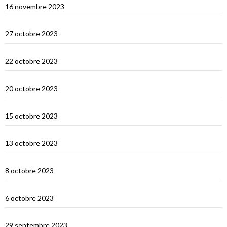
16 novembre 2023
Le Nord de Bali
27 octobre 2023
Lombok
22 octobre 2023
Sumbawa Besar et la course de buffles
20 octobre 2023
Selah Bay et les requins baleines
15 octobre 2023
Satonda : la caldera du Nord Sumbawa
13 octobre 2023
Wera Bay et la construction des Pinisi
8 octobre 2023
Le Nord de Komodo : Gililawadarat
6 octobre 2023
Padar
29 septembre 2023