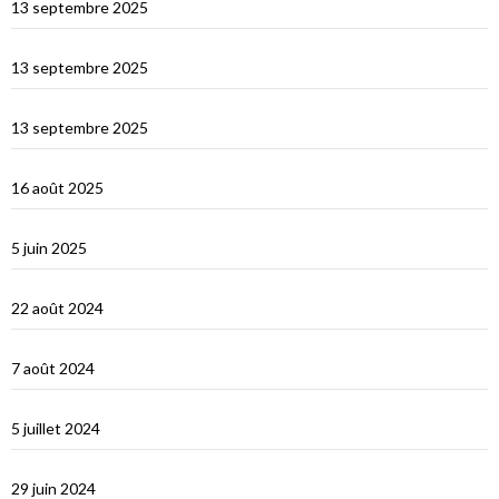
13 septembre 2025
Les îles Égades
13 septembre 2025
Cefallu et Palerme
13 septembre 2025
Les Îles Éoliennes
16 août 2025
Corfou entre Grèce et Italie
5 juin 2025
d’Hydra, Golfe Saronique, au canal de Corynthe
22 août 2024
Un petit tour dans les Cyclades et s’en vont…
7 août 2024
Les Cyclades : Naxos
5 juillet 2024
Amorgos : l’île du grand bleu
29 juin 2024