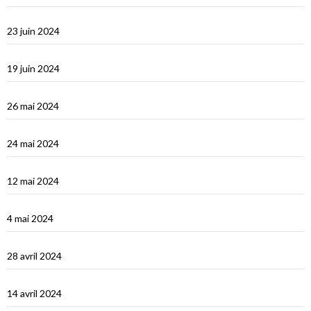
Le Dodécanèse Grec : Patmos
23 juin 2024
Éphèse
19 juin 2024
Vidéos Turquie
26 mai 2024
Turquie : de Fethiye à Bodrum
24 mai 2024
Turquie : Kàs et la côte lycienne
12 mai 2024
Kastellhorizo, un vrai décor de cinéma !
4 mai 2024
La Méditerranée orientale : Chypre
28 avril 2024
Suakin la vidéo
14 avril 2024