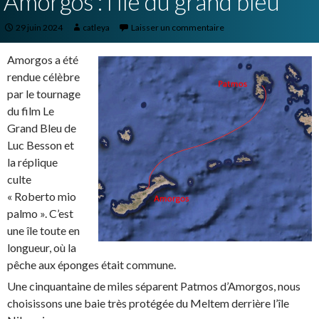
Amorgos : l’île du grand bleu
29 juin 2024
catleya
Laisser un commentaire
Amorgos a été
rendue célèbre
par le tournage
du film Le
Grand Bleu de
Luc Besson et
la réplique
culte
« Roberto mio
palmo ». C’est
une île toute en
longueur, où la
pêche aux éponges était commune.
Une cinquantaine de miles séparent Patmos d’Amorgos, nous
choisissons une baie très protégée du Meltem derrière l’île