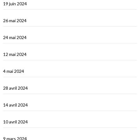
19 juin 2024
Vidéos Turquie
26 mai 2024
Turquie : de Fethiye à Bodrum
24 mai 2024
Turquie : Kàs et la côte lycienne
12 mai 2024
Kastellhorizo, un vrai décor de cinéma !
4 mai 2024
La Méditerranée orientale : Chypre
28 avril 2024
Suakin la vidéo
14 avril 2024
Une fin de tour du Monde difficile…
10 avril 2024
Les Maldives : dernière étape avant le grand saut vers Djibouti
9 mars 2024