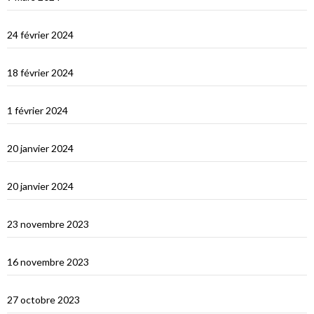
Les Maldives : Muli
24 février 2024
Les Maldives : première impression
18 février 2024
Ceylan : histoire et nature
1 février 2024
Derniers jours en Thailande
20 janvier 2024
Bonne année 2024 !
20 janvier 2024
Selamat tinggal Indonésie, bonjour Phuket
23 novembre 2023
Les orans-outangs de Kalimantan
16 novembre 2023
Le Nord de Bali
27 octobre 2023