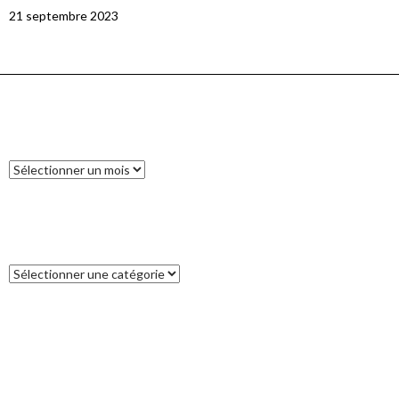
21 septembre 2023
ARCHIVES
Archives
CATÉGORIES
Catégories
COMMENTAIRES RÉCENTS
Francoise
dans
L’île des Pins