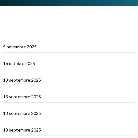
ARTICLES RÉCENTS
Multicoques Magazine vient visiter Cat’Leya
5 novembre 2025
Visite de Cat’Leya
16 octobre 2025
Retour en France
13 septembre 2025
La Corse
13 septembre 2025
La Sardaigne
13 septembre 2025
Les îles Égades
13 septembre 2025