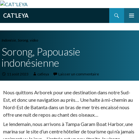
Recherche
CAT'LEYA
ALLER
MENU
AU
PRINCI
CONTENU
PRINCIPAL
Indonésie
,
Sorong
,
video
Sorong, Papouasie
indonésienne
11 août 2023
catleya
Laisser un commentaire
Nous quittons Arborek pour une destination dans notre Sud-
Est, et donc une navigation au près… Une halte à mi-chemin au
Nord-Est de Batanta dans un bras de mer très encaissé nous
offre une nuit de repos au chant des oiseaux…
Le lendemain, nous arrivons à Tampa Garam Boat Harbor, une
marina sur le site d’un centre hôtelier de tourisme qui n’a jamais
vraiment vu le jour… L’entrée est un peu étroite, le virage