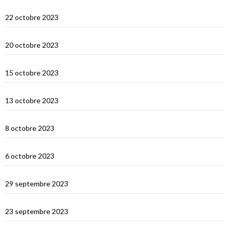
Lombok
22 octobre 2023
Sumbawa Besar et la course de buffles
20 octobre 2023
Selah Bay et les requins baleines
15 octobre 2023
Satonda : la caldera du Nord Sumbawa
13 octobre 2023
Wera Bay et la construction des Pinisi
8 octobre 2023
Le Nord de Komodo : Gililawadarat
6 octobre 2023
Padar
29 septembre 2023
Le dragon de Komodo…
23 septembre 2023
En route vers Flores