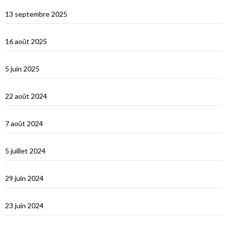
Cefallu et Palerme
13 septembre 2025
Les Îles Éoliennes
16 août 2025
Corfou entre Grèce et Italie
5 juin 2025
d’Hydra, Golfe Saronique, au canal de Corynthe
22 août 2024
Un petit tour dans les Cyclades et s’en vont…
7 août 2024
Les Cyclades : Naxos
5 juillet 2024
Amorgos : l’île du grand bleu
29 juin 2024
Le Dodécanèse Grec : Patmos
23 juin 2024
Éphèse