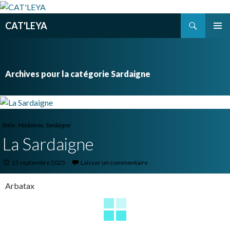
Recherche
CAT'LEYA
ALLER
MENU
AU
PRINCI
CONTENU
PRINCIPAL
Archives pour la catégorie Sardaigne
Italie
,
Madalena
,
Sardaigne
La Sardaigne
13 septembre 2025
Laisser un commentaire
Arbatax