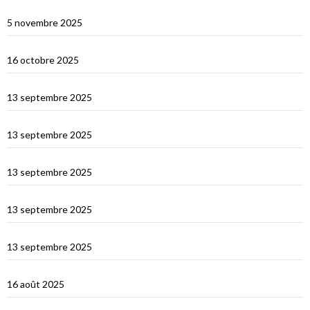
Multicoques Magazine vient visiter Cat’Leya
5 novembre 2025
Visite de Cat’Leya
16 octobre 2025
Retour en France
13 septembre 2025
La Corse
13 septembre 2025
La Sardaigne
13 septembre 2025
Les îles Égades
13 septembre 2025
Cefallu et Palerme
13 septembre 2025
Les Îles Éoliennes
16 août 2025
Corfou entre Grèce et Italie