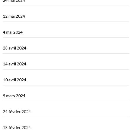
24 mai 2024
Turquie : Kàs et la côte lycienne
12 mai 2024
Kastellhorizo, un vrai décor de cinéma !
4 mai 2024
La Méditerranée orientale : Chypre
28 avril 2024
Suakin la vidéo
14 avril 2024
Une fin de tour du Monde difficile…
10 avril 2024
Les Maldives : dernière étape avant le grand saut vers Djibouti
9 mars 2024
Les Maldives : Muli
24 février 2024
Les Maldives : première impression
18 février 2024