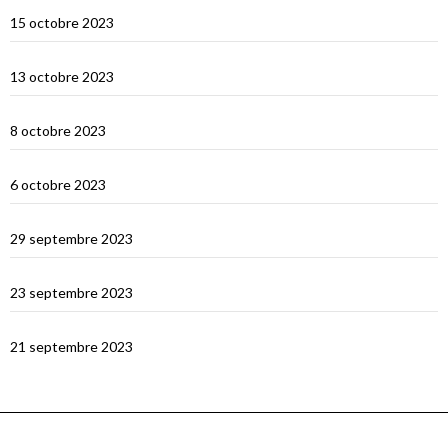
Selah Bay et les requins baleines
15 octobre 2023
Satonda : la caldera du Nord Sumbawa
13 octobre 2023
Wera Bay et la construction des Pinisi
8 octobre 2023
Le Nord de Komodo : Gililawadarat
6 octobre 2023
Padar
29 septembre 2023
Le dragon de Komodo…
23 septembre 2023
En route vers Flores
21 septembre 2023