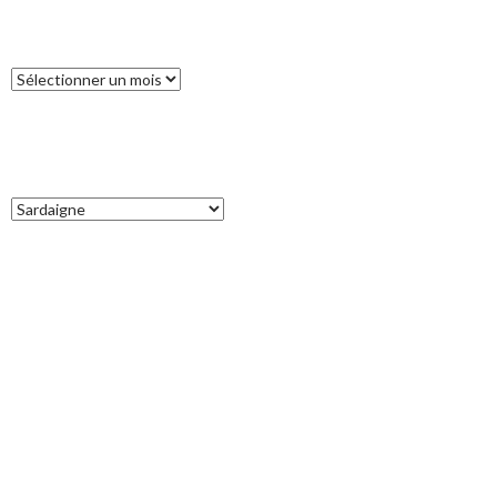
ARCHIVES
Archives
CATÉGORIES
Catégories
COMMENTAIRES RÉCENTS
Francoise
dans
L’île des Pins
catleya
dans
Tour de la Nouvelle-Zélande (17) : Akaroa, un petit bout
de France aux antipodes
Patrice
dans
Tour de la Nouvelle-Zélande (17) : Akaroa, un petit bout
de France aux antipodes