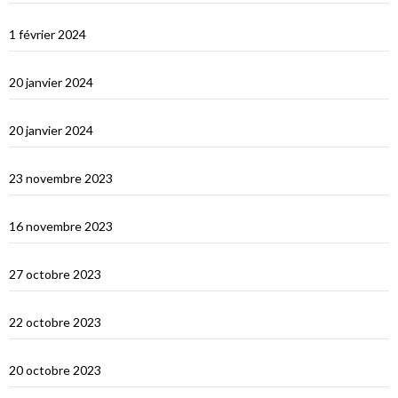
Ceylan : histoire et nature
1 février 2024
Derniers jours en Thailande
20 janvier 2024
Bonne année 2024 !
20 janvier 2024
Selamat tinggal Indonésie, bonjour Phuket
23 novembre 2023
Les orans-outangs de Kalimantan
16 novembre 2023
Le Nord de Bali
27 octobre 2023
Lombok
22 octobre 2023
Sumbawa Besar et la course de buffles
20 octobre 2023