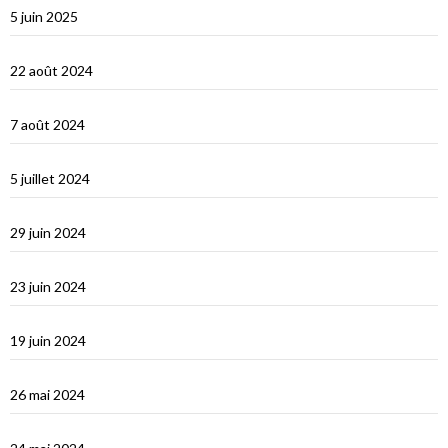
5 juin 2025
d’Hydra, Golfe Saronique, au canal de Corynthe
22 août 2024
Un petit tour dans les Cyclades et s’en vont…
7 août 2024
Les Cyclades : Naxos
5 juillet 2024
Amorgos : l’île du grand bleu
29 juin 2024
Le Dodécanèse Grec : Patmos
23 juin 2024
Éphèse
19 juin 2024
Vidéos Turquie
26 mai 2024
Turquie : de Fethiye à Bodrum