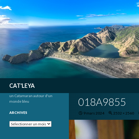
Recherche
CAT'LEYA
un Catamaran autour d'un
018A9855
monde bleu
ARCHIVES
9 mars 2024
2532 × 2560
Archives