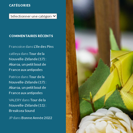
CATÉGORIES
Catégories
COMMENTAIRES RÉCENTS
Francoise
dans
L’île des Pins
catleya
dans
Tour de la
Nouvelle-Zélande (17) :
Akaroa, un petit bout de
France aux antipodes
Patrice
dans
Tour de la
Nouvelle-Zélande (17) :
Akaroa, un petit bout de
France aux antipodes
VALERY
dans
Tour de la
Nouvelle-Zélande (11) :
Breaksea Sound
JP
dans
Bonne Année 2022