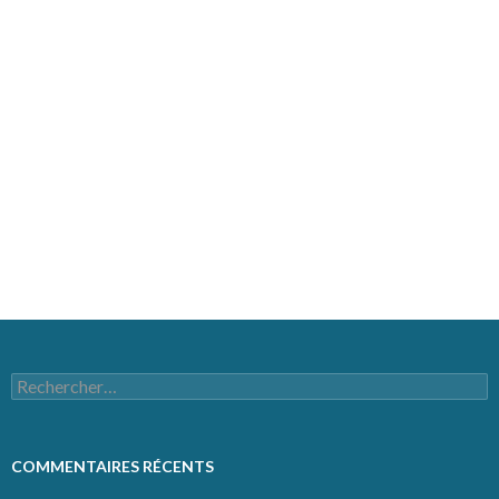
MÉTA
Connexion
Flux des publications
Flux des commentaires
Site de WordPress-FR
Rechercher :
COMMENTAIRES RÉCENTS