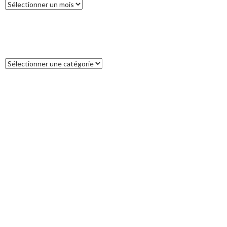
Archives
CATÉGORIES
Catégories
COMMENTAIRES RÉCENTS
Francoise
dans
L’île des Pins
catleya
dans
Tour de la Nouvelle-Zélande (17) : Akaroa, un petit bout
de France aux antipodes
Patrice
dans
Tour de la Nouvelle-Zélande (17) : Akaroa, un petit bout
de France aux antipodes
VALERY
dans
Tour de la Nouvelle-Zélande (11) : Breaksea Sound
JP
dans
Bonne Année 2022