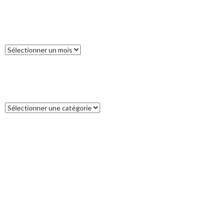
ARCHIVES
Archives
CATÉGORIES
Catégories
COMMENTAIRES RÉCENTS
Francoise
dans
L’île des Pins
catleya
dans
Tour de la Nouvelle-Zélande (17) : Akaroa, un petit bout
de France aux antipodes
Patrice
dans
Tour de la Nouvelle-Zélande (17) : Akaroa, un petit bout