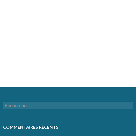
MÉTA
Connexion
Flux des publications
Flux des commentaires
Site de WordPress-FR
Rechercher :
COMMENTAIRES RÉCENTS