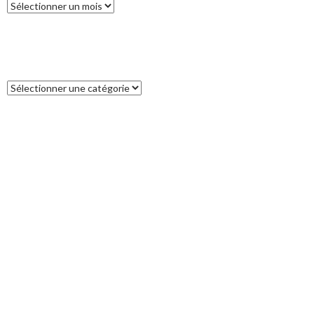
Archives
CATÉGORIES
Catégories
COMMENTAIRES RÉCENTS
Francoise
dans
L’île des Pins
catleya
dans
Tour de la Nouvelle-Zélande (17) : Akaroa, un petit bout
de France aux antipodes
Patrice
dans
Tour de la Nouvelle-Zélande (17) : Akaroa, un petit bout
de France aux antipodes
VALERY
dans
Tour de la Nouvelle-Zélande (11) : Breaksea Sound
JP
dans
Bonne Année 2022