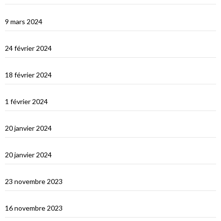
Les Maldives : dernière étape avant le grand saut vers Djibouti
9 mars 2024
Les Maldives : Muli
24 février 2024
Les Maldives : première impression
18 février 2024
Ceylan : histoire et nature
1 février 2024
Derniers jours en Thailande
20 janvier 2024
Bonne année 2024 !
20 janvier 2024
Selamat tinggal Indonésie, bonjour Phuket
23 novembre 2023
Les orans-outangs de Kalimantan
16 novembre 2023