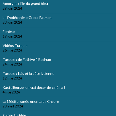
Amorgos : l’île du grand bleu
29 juin 2024
Le Dodécanèse Grec : Patmos
23 juin 2024
Éphèse
19 juin 2024
Vidéos Turquie
26 mai 2024
Turquie : de Fethiye à Bodrum
24 mai 2024
Turquie : Kàs et la côte lycienne
12 mai 2024
Kastellhorizo, un vrai décor de cinéma !
4 mai 2024
La Méditerranée orientale : Chypre
28 avril 2024
Suakin la vidéo