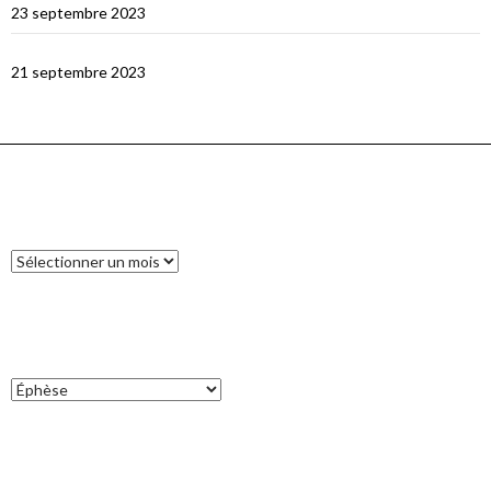
23 septembre 2023
En route vers Flores
21 septembre 2023
ARCHIVES
Archives
CATÉGORIES
Catégories
COMMENTAIRES RÉCENTS