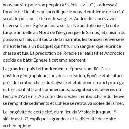
e
nouveau site pour son peuple (X
siècle
av J.-C.) s’adressa à
l’oracle de Delphes qui prédit que le nouvel emblème de sa cité
serait le poisson, le feu et le sanglier. Androclos après avoir
traversé la mer Égée accosta sur la rive anatolienne ( la côte
turque actuelle au Nord de l’île grecque de Samos) et cuisina du
poisson si frais qu’il sauta de la marmite, les braises renversées
mirent le feu à un bosquet qui fit fuir un sanglier que le prince
chassa et tua. La prédiction de l’oracle se réalisait et Androclos
décida de bâtir Éphèse à cet emplacement.
La grandeur puis l’effondrement d’Éphèse sont liés à sa
position géographique; lors de sa création, Éphèse était située
près de l’embouchure du Caÿstre et était donc un port protégé
et très actif attirant commerçants, navigateurs et pèlerins du
temple d’Artémis. Au cours des siècles, l’embouchure du fleuve
se remplit de sédiments et Éphèse se retrouva isolée de la mer.
e
er
La longévité de cette cité, du milieu du V
siècle jusqu’au I
siècle av J.-C. explique la grandeur et la diversité de ce site
archéologique
.