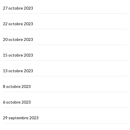
Le Nord de Bali
27 octobre 2023
Lombok
22 octobre 2023
Sumbawa Besar et la course de buffles
20 octobre 2023
Selah Bay et les requins baleines
15 octobre 2023
Satonda : la caldera du Nord Sumbawa
13 octobre 2023
Wera Bay et la construction des Pinisi
8 octobre 2023
Le Nord de Komodo : Gililawadarat
6 octobre 2023
Padar
29 septembre 2023
Le dragon de Komodo…