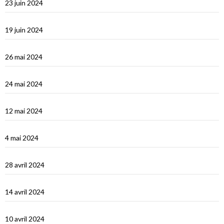
23 juin 2024
Éphèse
19 juin 2024
Vidéos Turquie
26 mai 2024
Turquie : de Fethiye à Bodrum
24 mai 2024
Turquie : Kàs et la côte lycienne
12 mai 2024
Kastellhorizo, un vrai décor de cinéma !
4 mai 2024
La Méditerranée orientale : Chypre
28 avril 2024
Suakin la vidéo
14 avril 2024
Une fin de tour du Monde difficile…
10 avril 2024