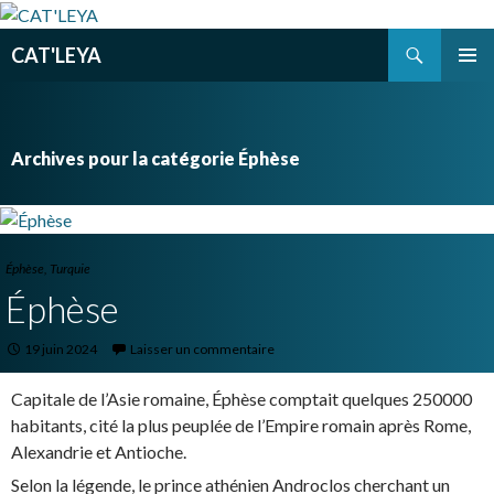
Recherche
CAT'LEYA
ALLER
MENU
AU
PRINCI
CONTENU
PRINCIPAL
Archives pour la catégorie Éphèse
Éphèse
,
Turquie
Éphèse
19 juin 2024
Laisser un commentaire
Capitale de l’Asie romaine, Éphèse comptait quelques 250000
habitants, cité la plus peuplée de l’Empire romain après Rome,
Alexandrie et Antioche.
Selon la légende, le prince athénien Androclos cherchant un