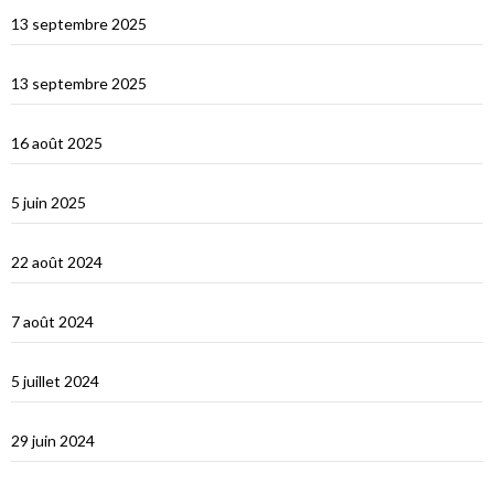
Les îles Égades
13 septembre 2025
Cefallu et Palerme
13 septembre 2025
Les Îles Éoliennes
16 août 2025
Corfou entre Grèce et Italie
5 juin 2025
d’Hydra, Golfe Saronique, au canal de Corynthe
22 août 2024
Un petit tour dans les Cyclades et s’en vont…
7 août 2024
Les Cyclades : Naxos
5 juillet 2024
Amorgos : l’île du grand bleu
29 juin 2024
Le Dodécanèse Grec : Patmos