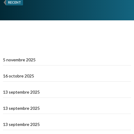
RECENT
ARTICLES RÉCENTS
Multicoques Magazine vient visiter Cat’Leya
5 novembre 2025
Visite de Cat’Leya
16 octobre 2025
Retour en France
13 septembre 2025
La Corse
13 septembre 2025
La Sardaigne
13 septembre 2025