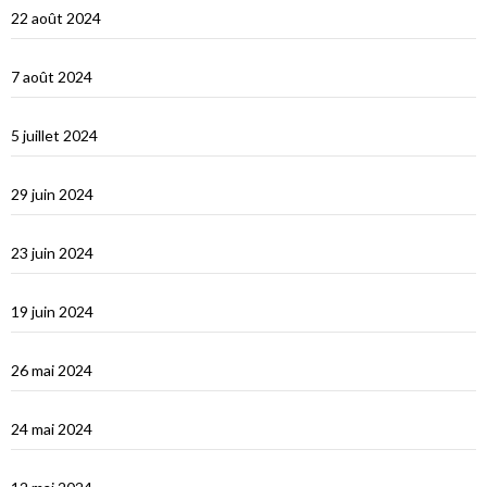
22 août 2024
Un petit tour dans les Cyclades et s’en vont…
7 août 2024
Les Cyclades : Naxos
5 juillet 2024
Amorgos : l’île du grand bleu
29 juin 2024
Le Dodécanèse Grec : Patmos
23 juin 2024
Éphèse
19 juin 2024
Vidéos Turquie
26 mai 2024
Turquie : de Fethiye à Bodrum
24 mai 2024
Turquie : Kàs et la côte lycienne