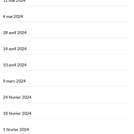
12 mai 2024
Kastellhorizo, un vrai décor de cinéma !
4 mai 2024
La Méditerranée orientale : Chypre
28 avril 2024
Suakin la vidéo
14 avril 2024
Une fin de tour du Monde difficile…
10 avril 2024
Les Maldives : dernière étape avant le grand saut vers Djibouti
9 mars 2024
Les Maldives : Muli
24 février 2024
Les Maldives : première impression
18 février 2024
Ceylan : histoire et nature
1 février 2024