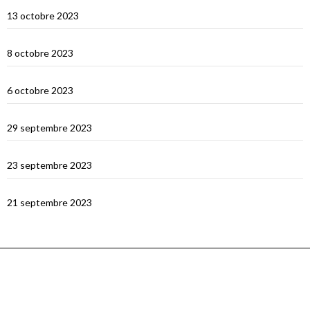
Satonda : la caldera du Nord Sumbawa
13 octobre 2023
Wera Bay et la construction des Pinisi
8 octobre 2023
Le Nord de Komodo : Gililawadarat
6 octobre 2023
Padar
29 septembre 2023
Le dragon de Komodo…
23 septembre 2023
En route vers Flores
21 septembre 2023
ARCHIVES