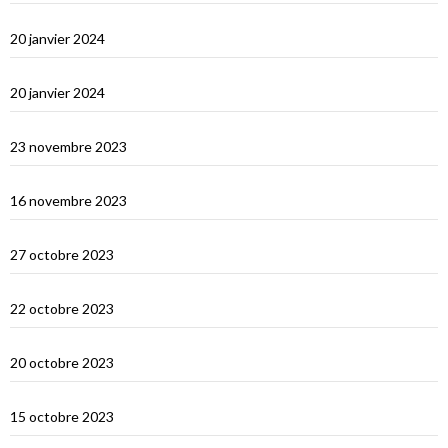
Derniers jours en Thailande
20 janvier 2024
Bonne année 2024 !
20 janvier 2024
Selamat tinggal Indonésie, bonjour Phuket
23 novembre 2023
Les orans-outangs de Kalimantan
16 novembre 2023
Le Nord de Bali
27 octobre 2023
Lombok
22 octobre 2023
Sumbawa Besar et la course de buffles
20 octobre 2023
Selah Bay et les requins baleines
15 octobre 2023