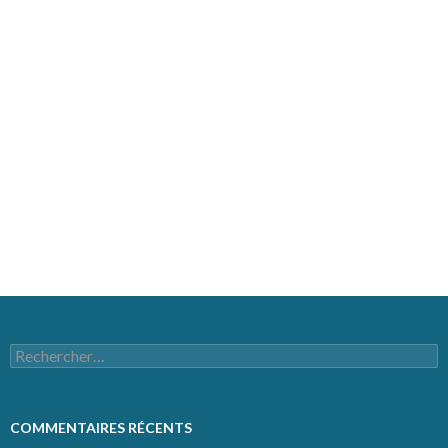
MÉTA
Connexion
Flux des publications
Flux des commentaires
Site de WordPress-FR
Rechercher :
COMMENTAIRES RÉCENTS