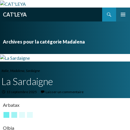
Recherche
CAT'LEYA
ALLER
MENU
AU
PRINCI
CONTENU
PRINCIPAL
Archives pour la catégorie Madalena
Italie
,
Madalena
,
Sardaigne
La Sardaigne
13 septembre 2025
Laisser un commentaire
Arbatax
Olbia