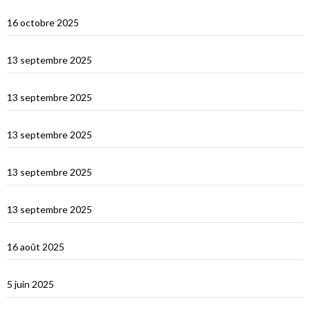
Visite de Cat’Leya
16 octobre 2025
Retour en France
13 septembre 2025
La Corse
13 septembre 2025
La Sardaigne
13 septembre 2025
Les îles Égades
13 septembre 2025
Cefallu et Palerme
13 septembre 2025
Les Îles Éoliennes
16 août 2025
Corfou entre Grèce et Italie
5 juin 2025
d’Hydra, Golfe Saronique, au canal de Corynthe